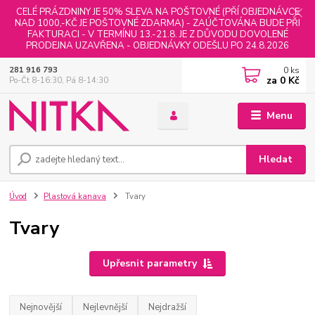
CELÉ PRÁZDNINY JE 50% SLEVA NA POŠTOVNÉ (PŘÍ OBJEDNÁVCE
NAD 1000,-KČ JE POŠTOVNÉ ZDARMA) - ZAÚČTOVÁNA BUDE PŘI
FAKTURACI - V TERMÍNU 13.-21.8. JE Z DŮVODU DOVOLENÉ
PRODEJNA UZAVŘENA - OBJEDNÁVKY ODEŠLU PO 24.8.2026
0
ks
281 916 793
za
0 Kč
Po-Čt 8-16:30, Pá 8-14:30
Menu
Hledat
Úvod
Plastová kanava
Tvary
Tvary
Upřesnit parametry
Nejnovější
Nejlevnější
Nejdražší