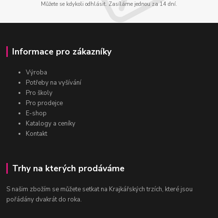
Můžete se kdykoli odhlásit. Zasíláme jednou za 14 dní.
Informace pro zákazníky
Výroba
Potřeby na vyšívání
Pro školy
Pro prodejce
E-shop
Katalogy a ceníky
Kontakt
Trhy na kterých prodáváme
S našim zbožím se můžete setkat na Krajkářských trzích, které jsou
pořádány dvakrát do roka.