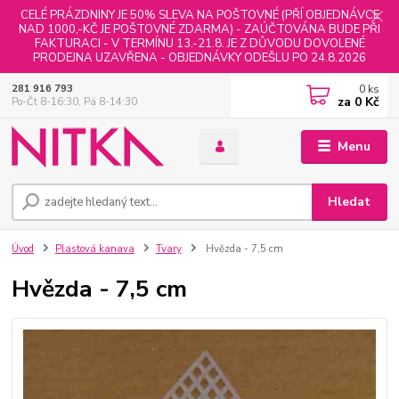
CELÉ PRÁZDNINY JE 50% SLEVA NA POŠTOVNÉ (PŘÍ OBJEDNÁVCE
NAD 1000,-KČ JE POŠTOVNÉ ZDARMA) - ZAÚČTOVÁNA BUDE PŘI
FAKTURACI - V TERMÍNU 13.-21.8. JE Z DŮVODU DOVOLENÉ
PRODEJNA UZAVŘENA - OBJEDNÁVKY ODEŠLU PO 24.8.2026
0
ks
281 916 793
za
0 Kč
Po-Čt 8-16:30, Pá 8-14:30
Menu
Hledat
Úvod
Plastová kanava
Tvary
Hvězda - 7,5 cm
Hvězda - 7,5 cm