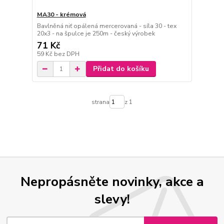
MA30 - krémová
Bavlněná niť opálená mercerovaná - síla 30 - tex
20x3 - na špulce je 250m - český výrobek
71 Kč
59 Kč
bez DPH
Přidat do košíku
strana
z 1
Nepropásněte novinky, akce a
slevy!