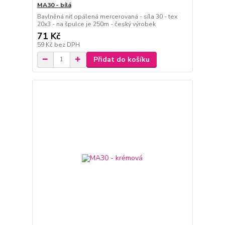
MA30 - bílá
Bavlněná niť opálená mercerovaná - síla 30 - tex
20x3 - na špulce je 250m - český výrobek
71 Kč
59 Kč
bez DPH
Přidat do košíku