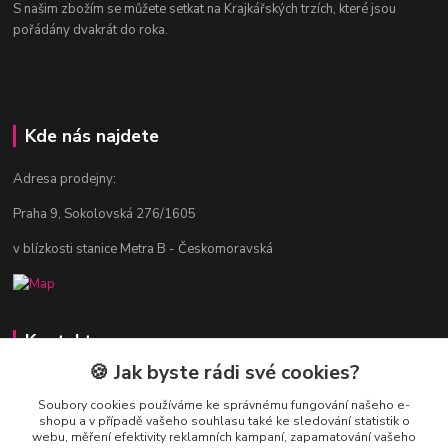
S našim zbožím se můžete setkat na Krajkářských trzích, které jsou
pořádány dvakrát do roka.
Kde nás najdete
Adresa prodejny:
Praha 9, Sokolovská 276/1605
v blízkosti stanice Metra B - Českomoravská
Kontakty
🍪 Jak byste rádi své cookies?
Jitka Vlasáková
281 916 793
Soubory cookies používáme ke správnému fungování našeho e-
shopu a v případě vašeho souhlasu také ke sledování statistik o
Po-Čt 8-16:30, Pá 8-14:30
webu, měření efektivity reklamních kampaní, zapamatování vašeho