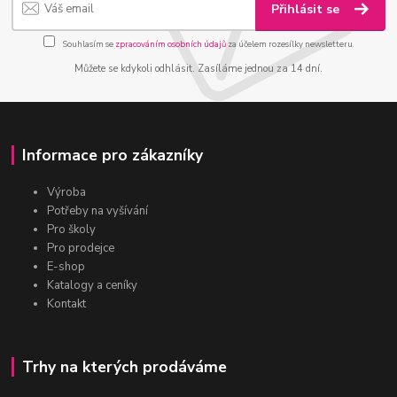
Přihlásit se
Souhlasím se
zpracováním osobních údajů
za účelem rozesílky newsletteru.
Můžete se kdykoli odhlásit. Zasíláme jednou za 14 dní.
Informace pro zákazníky
Výroba
Potřeby na vyšívání
Pro školy
Pro prodejce
E-shop
Katalogy a ceníky
Kontakt
Trhy na kterých prodáváme