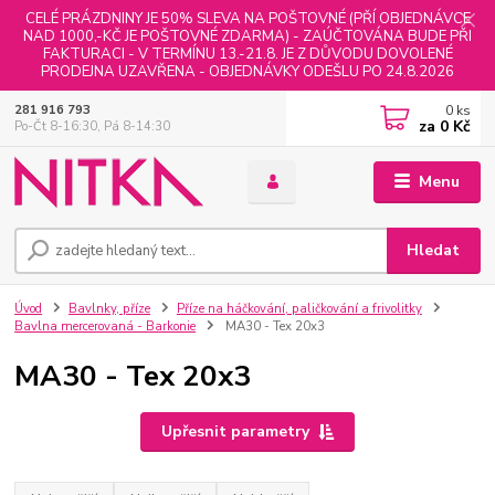
CELÉ PRÁZDNINY JE 50% SLEVA NA POŠTOVNÉ (PŘÍ OBJEDNÁVCE
NAD 1000,-KČ JE POŠTOVNÉ ZDARMA) - ZAÚČTOVÁNA BUDE PŘI
FAKTURACI - V TERMÍNU 13.-21.8. JE Z DŮVODU DOVOLENÉ
PRODEJNA UZAVŘENA - OBJEDNÁVKY ODEŠLU PO 24.8.2026
0
ks
281 916 793
za
0 Kč
Po-Čt 8-16:30, Pá 8-14:30
Menu
Hledat
Úvod
Bavlnky, příze
Příze na háčkování, paličkování a frivolitky
Bavlna mercerovaná - Barkonie
MA30 - Tex 20x3
MA30 - Tex 20x3
Upřesnit parametry