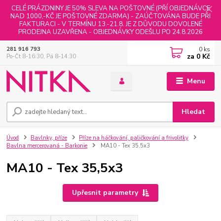
CELÉ PRÁZDNINY JE 50% SLEVA NA POŠTOVNÉ (PŘÍ OBJEDNÁVCE
NAD 1000,-KČ JE POŠTOVNÉ ZDARMA) - ZAÚČTOVÁNA BUDE PŘI
FAKTURACI - V TERMÍNU 13.-21.8. JE Z DŮVODU DOVOLENÉ
PRODEJNA UZAVŘENA - OBJEDNÁVKY ODEŠLU PO 24.8.2026
0
ks
281 916 793
za
0 Kč
Po-Čt 8-16:30, Pá 8-14:30
Menu
Hledat
Úvod
Bavlnky, příze
Příze na háčkování, paličkování a frivolitky
Bavlna mercerovaná - Barkonie
MA10 - Tex 35,5x3
MA10 - Tex 35,5x3
Upřesnit parametry