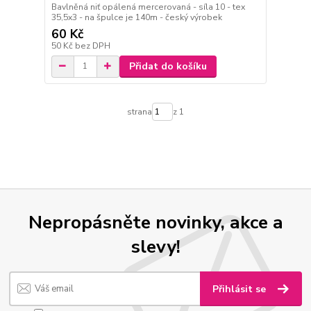
Bavlněná niť opálená mercerovaná - síla 10 - tex
35,5x3 - na špulce je 140m - český výrobek
60 Kč
50 Kč
bez DPH
Přidat do košíku
strana
z 1
Nepropásněte novinky, akce a
slevy!
Přihlásit se