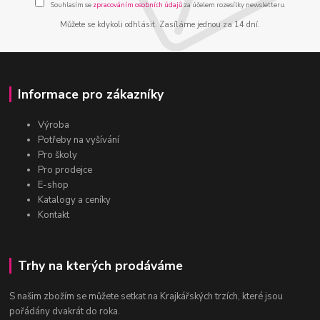
Souhlasím se
zpracováním osobních údajů
za účelem rozesílky newsletteru.
Můžete se kdykoli odhlásit. Zasíláme jednou za 14 dní.
Informace pro zákazníky
Výroba
Potřeby na vyšívání
Pro školy
Pro prodejce
E-shop
Katalogy a ceníky
Kontakt
Trhy na kterých prodáváme
S našim zbožím se můžete setkat na Krajkářských trzích, které jsou
pořádány dvakrát do roka.