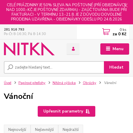
CELÉ PRÁZDNINY JE 50% SLEVA NA POŠTOVNÉ (PŘÍ OBJEDNÁVCE
NAD 1000,-KČ JE POŠTOVNÉ ZDARMA) - ZAÚČTOVÁNA BUDE PŘI
FAKTURACI - V TERMÍNU 13.-21.8. JE Z DŮVODU DOVOLENÉ
PRODEJNA UZAVŘENA - OBJEDNÁVKY ODEŠLU PO 24.8.2026
0
ks
281 916 793
za
0 Kč
Po-Čt 8-16:30, Pá 8-14:30
Menu
Hledat
Úvod
Papírové předlohy
Nítěná výšivka
Obrázky
Vánoční
Vánoční
Upřesnit parametry
Nejnovější
Nejlevnější
Nejdražší