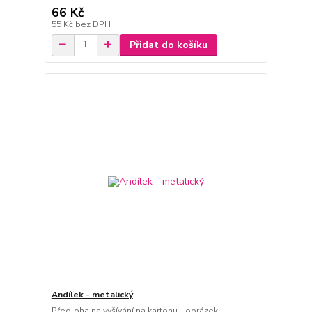
66 Kč
55 Kč
bez DPH
Přidat do košíku
Andílek - metalický
Předloha na vyšívání na kartonu - obrázek