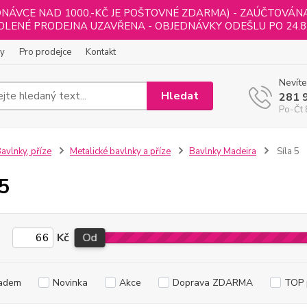
NÁVCE NAD 1000,-KČ JE POŠTOVNÉ ZDARMA) - ZAÚČTOVÁNA B
LENÉ PRODEJNA UZAVŘENA - OBJEDNÁVKY ODEŠLU PO 24.8
ly
Pro prodejce
Kontakt
Nevíte
Hledat
281 
Po-Čt 
avlnky, příze
Metalické bavlnky a příze
Bavlnky Madeira
Síla 5
 5
Kč
Od
adem
Novinka
Akce
Doprava ZDARMA
TOP 