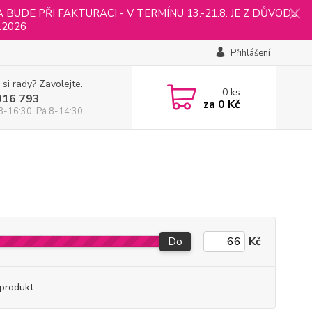
UDE PŘI FAKTURACI - V TERMÍNU 13.-21.8. JE Z DŮVODU
.2026
Přihlášení
 si rady? Zavolejte.
0
ks
916 793
za
0 Kč
8-16:30, Pá 8-14:30
Do
Kč
produkt