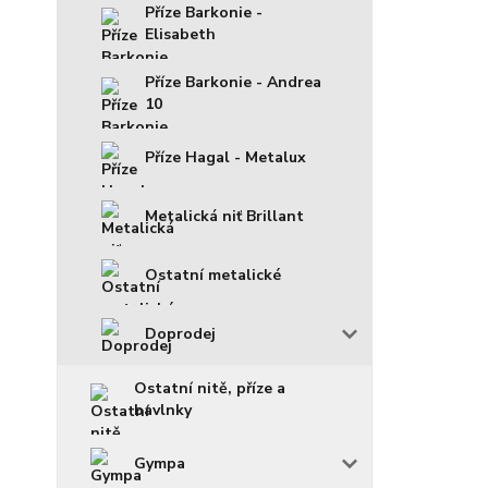
Příze Barkonie -
Elisabeth
Příze Barkonie - Andrea
10
Příze Hagal - Metalux
Metalická niť Brillant
Ostatní metalické
Doprodej
Ostatní nitě, příze a
bavlnky
Gympa