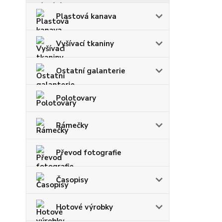
Plastová kanava
Vyšívací tkaniny
Ostatní galanterie
Polotovary
Rámečky
Převod fotografie
Časopisy
Hotové výrobky