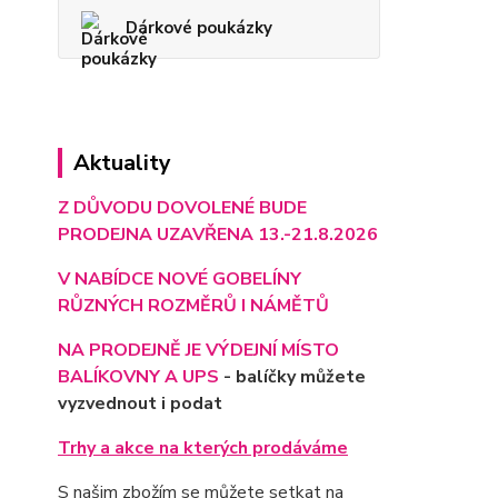
Dárkové poukázky
Aktuality
Z DŮVODU DOVOLENÉ BUDE
PRODEJNA UZAVŘENA 13.-21.8.2026
V NABÍDCE NOVÉ GOBELÍNY
RŮZNÝCH ROZMĚRŮ I NÁMĚTŮ
NA PRODEJNĚ JE VÝD
EJNÍ MÍSTO
BALÍKOVNY A UPS
- balíčky můžete
vyzvednout i podat
Trhy a akce na kterých prodáváme
S našim zbožím se můžete setkat na