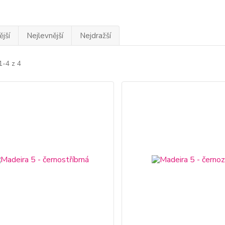
jší
Nejlevnější
Nejdražší
1-4 z 4