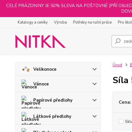
CELÉ PRÁZDNINY JE 50% SLEVA NA POŠTOVNÉ (PŘÍ OBJED
DOVO
Katalogy a ceníky
Výroba
Potřeby na ruční práce
Pro ško
Úvod
B
Velikonoce
Síla
Vánoce
Papírové předlohy
Cena:
Látkové předlohy
Skl