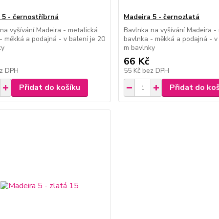
 5 - černostříbrná
Madeira 5 - černozlatá
na vyšívání Madeira - metalická
Bavlnka na vyšívání Madeira -
- měkká a podajná - v balení je 20
bavlnka - měkká a podajná - v 
ky
m bavlnky
66 Kč
z DPH
55 Kč
bez DPH
Přidat do košíku
Přidat do ko