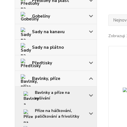
Předlohy na plast
Gobelíny
Nejnově
Sady na kanavu
Zobrazuji 
Sady na plátno
Předtisky
Bavlnky, příze
Bavlnky a příze na
vyšívání
Příze na háčkování,
paličkování a frivolitky