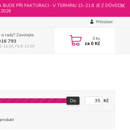
UDE PŘI FAKTURACI - V TERMÍNU 13.-21.8. JE Z DŮVODU
.2026
Přihlášení
 si rady? Zavolejte.
0
ks
916 793
za
0 Kč
8-16:30, Pá 8-14:30
Do
Kč
produkt