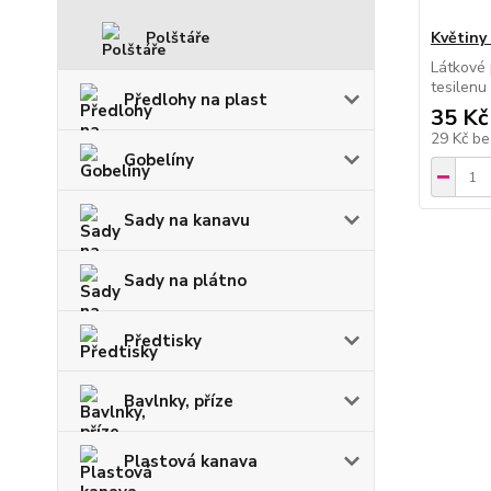
Květiny
Polštáře
Látkové 
tesilenu
Předlohy na plast
35 Kč
29 Kč
be
Gobelíny
Sady na kanavu
Sady na plátno
Předtisky
Bavlnky, příze
Plastová kanava