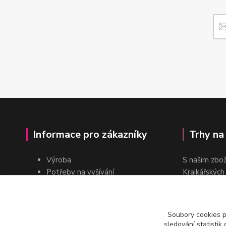
Informace pro zákazníky
Trhy na
Výroba
S našim zbo
Potřeby na vyšívání
Krajkářských
Pro školy
dvakrát do r
Pro prodejce
E-shop
Soubory cookies 
Katalogy a ceníky
sledování statisti