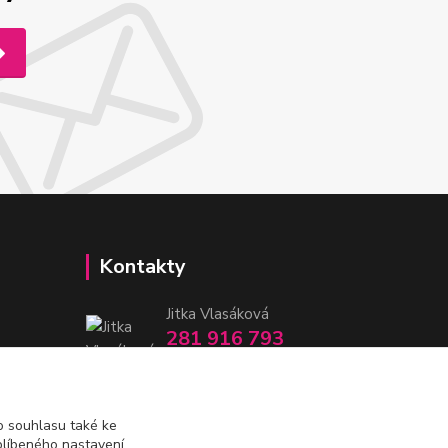
Kontakty
Jitka Vlasáková
281 916 793
Po-Čt 8-16:30, Pá 8-14:30
nitka@nitka.cz
 souhlasu také ke
blíbeného nastavení