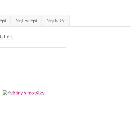
jší
Nejlevnější
Nejdražší
1-1 z 1