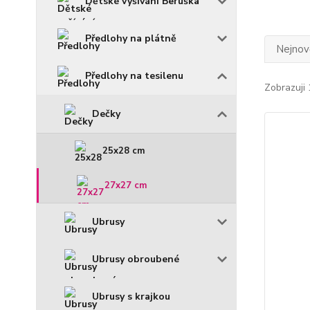
Dětské vyšívání Beruška
Předlohy na plátně
Nejnově
Předlohy na tesilenu
Zobrazuji 
Dečky
25x28 cm
27x27 cm
Ubrusy
Ubrusy obroubené
Ubrusy s krajkou