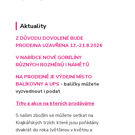
Aktuality
Z DŮVODU DOVOLENÉ BUDE
PRODEJNA UZAVŘENA 13.-21.8.2026
V NABÍDCE NOVÉ GOBELÍNY
RŮZNÝCH ROZMĚRŮ I NÁMĚTŮ
NA PRODEJNĚ JE VÝD
EJNÍ MÍSTO
BALÍKOVNY A UPS
- balíčky můžete
vyzvednout i podat
Trhy a akce na kterých prodáváme
S našim zbožím se můžete setkat na
Krajkářských trzích, které jsou pořádány
dvakrát do roka (většinou v květnu a