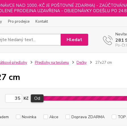
NÁVCE NAD 1000,-KČ JE POŠTOVNÉ ZDARMA) - ZAÚČTOVÁNA B
LENÉ PRODEJNA UZAVŘENA - OBJEDNÁVKY ODEŠLU PO 24.8
ly
Pro prodejce
Kontakt
Nevíte
Hledat
281 
Po-Čt 
átkové předlohy
Předlohy na tesilenu
Dečky
27x27 cm
27 cm
Kč
Od
adem
Novinka
Akce
Doprava ZDARMA
TOP 