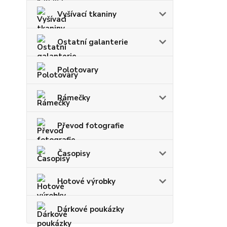
Vyšívací tkaniny
Ostatní galanterie
Polotovary
Rámečky
Převod fotografie
Časopisy
Hotové výrobky
Dárkové poukázky