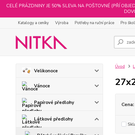
CELÉ PRÁZDNINY JE 50% SLEVA NA POŠTOVNÉ (PŘÍ OBJED
DOVO
Katalogy a ceníky
Výroba
Potřeby na ruční práce
Pro ško
Úvod
L
Velikonoce
27x
Vánoce
Papírové předlohy
Cena:
Látkové předlohy
Skl