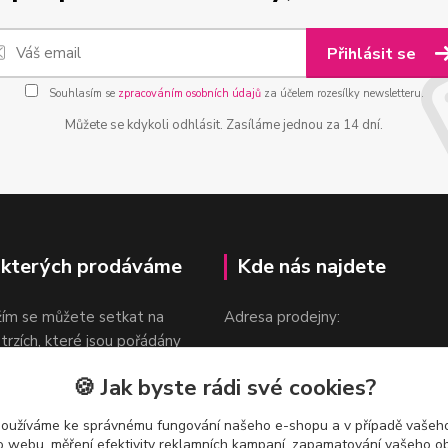
Přihlásit se
Souhlasím se
zpracováním osobních údajů
za účelem rozesílky newsletteru.
Můžete se kdykoli odhlásit. Zasíláme jednou za 14 dní.
 kterých prodáváme
Kde nás najdete
žím se můžete setkat na
Adresa prodejny:
 trzích, které jsou pořádány
Praha 9, Sokolovská 276/1605
oka.
🍪 Jak byste rádi své cookies?
v blízkosti stanice Metra B -
Českomoravská
používáme ke správnému fungování našeho e-shopu a v případě vašeho
k o webu, měření efektivity reklamních kampaní, zapamatování vašeho o