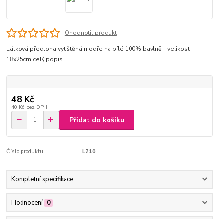
Ohodnotit produkt
Látková předloha vytištěná modře na bílé 100% bavlně - velikost
18x25cm
celý popis
48 Kč
40 Kč
bez DPH
Přidat do košíku
Číslo produktu:
LZ10
Kompletní specifikace
Hodnocení
0