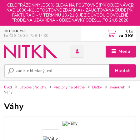
CELÉ PRÁZDNINY JE 50% SLEVA NA POŠTOVNÉ (PŘÍ OBJEDNÁVCE
NAD 1000,-KČ JE POŠTOVNÉ ZDARMA) - ZAÚČTOVÁNA BUDE PŘI
FAKTURACI - V TERMÍNU 13.-21.8. JE Z DŮVODU DOVOLENÉ
PRODEJNA UZAVŘENA - OBJEDNÁVKY ODEŠLU PO 24.8.2026
0
ks
281 916 793
za
0 Kč
Po-Čt 8-16:30, Pá 8-14:30
Menu
Hledat
Úvod
Látkové předlohy
Předlohy na plátně
Dečky
zvěrokruh
Váhy
Váhy