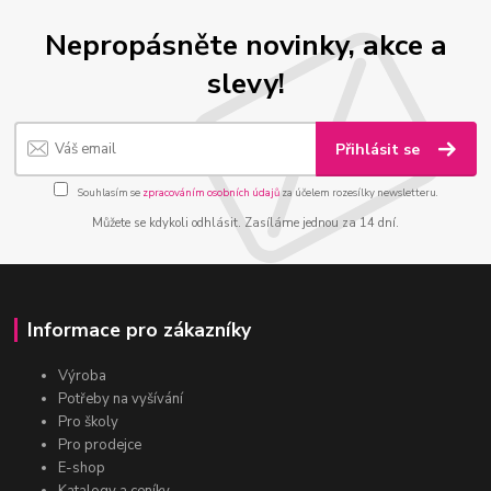
Nepropásněte novinky, akce a
slevy!
Přihlásit se
Souhlasím se
zpracováním osobních údajů
za účelem rozesílky newsletteru.
Můžete se kdykoli odhlásit. Zasíláme jednou za 14 dní.
Informace pro zákazníky
Výroba
Potřeby na vyšívání
Pro školy
Pro prodejce
E-shop