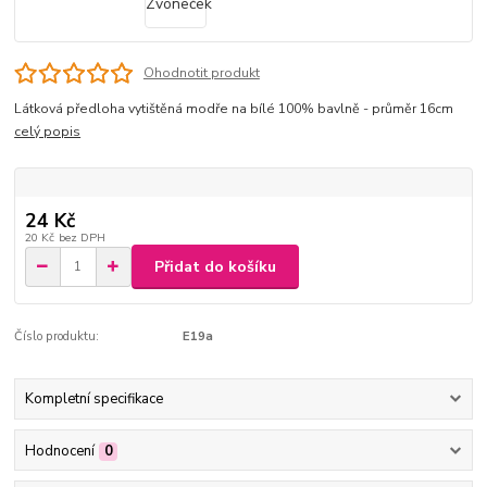
Ohodnotit produkt
Látková předloha vytištěná modře na bílé 100% bavlně - průměr 16cm
celý popis
24 Kč
20 Kč
bez DPH
Přidat do košíku
Číslo produktu:
E19a
Kompletní specifikace
Hodnocení
0