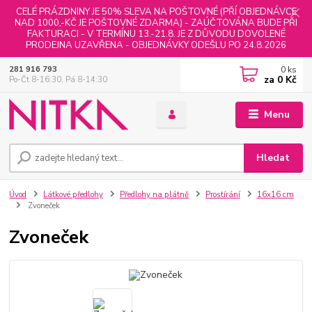
CELÉ PRÁZDNINY JE 50% SLEVA NA POŠTOVNÉ (PŘÍ OBJEDNÁVCE
NAD 1000,-KČ JE POŠTOVNÉ ZDARMA) - ZAÚČTOVÁNA BUDE PŘI
FAKTURACI - V TERMÍNU 13.-21.8. JE Z DŮVODU DOVOLENÉ
PRODEJNA UZAVŘENA - OBJEDNÁVKY ODEŠLU PO 24.8.2026
0
ks
281 916 793
za
0 Kč
Po-Čt 8-16:30, Pá 8-14:30
Menu
Hledat
Úvod
Látkové předlohy
Předlohy na plátně
Prostírání
16x16 cm
Zvoneček
Zvoneček