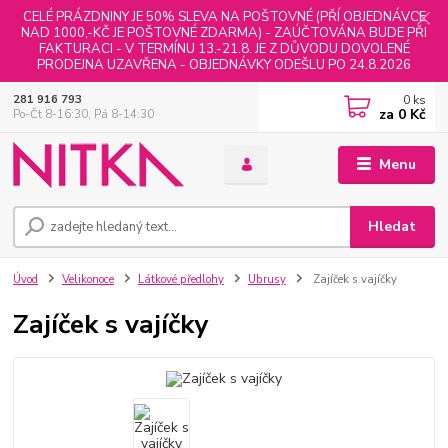
CELÉ PRÁZDNINY JE 50% SLEVA NA POŠTOVNÉ (PŘÍ OBJEDNÁVCE
NAD 1000,-KČ JE POŠTOVNÉ ZDARMA) - ZAÚČTOVÁNA BUDE PŘI
FAKTURACI - V TERMÍNU 13.-21.8. JE Z DŮVODU DOVOLENÉ
PRODEJNA UZAVŘENA - OBJEDNÁVKY ODEŠLU PO 24.8.2026
0
ks
281 916 793
za
0 Kč
Po-Čt 8-16:30, Pá 8-14:30
Menu
Hledat
Úvod
Velikonoce
Látkové předlohy
Ubrusy
Zajíček s vajíčky
Zajíček s vajíčky