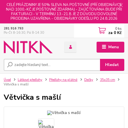
CELÉ PRÁZDNINY JE 50% SLEVA NA POŠTOVNÉ (PŘÍ OBJEDNÁVCE
NAD 1000,-KČ JE POŠTOVNÉ ZDARMA) - ZAÚČTOVÁNA BUDE PŘI
FAKTURACI - V TERMÍNU 13.-21.8. JE Z DŮVODU DOVOLENÉ
PRODEJNA UZAVŘENA - OBJEDNÁVKY ODEŠLU PO 24.8.2026
0
ks
281 916 793
za
0 Kč
Po-Čt 8-16:30, Pá 8-14:30
Menu
Hledat
Úvod
Látkové předlohy
Předlohy na plátně
Dečky
35x35 cm
Větvička s mašlí
Větvička s mašlí