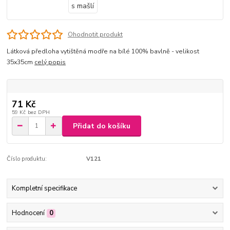
Ohodnotit produkt
Látková předloha vytištěná modře na bílé 100% bavlně - velikost
35x35cm
celý popis
71 Kč
59 Kč
bez DPH
Přidat do košíku
Číslo produktu:
V121
Kompletní specifikace
Hodnocení
0