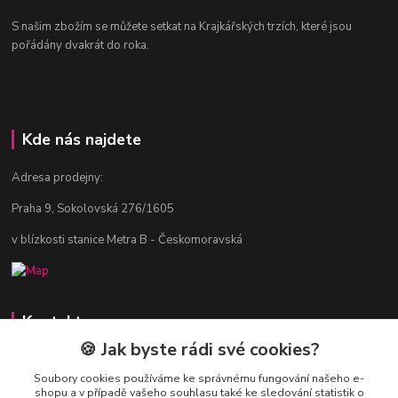
S našim zbožím se můžete setkat na Krajkářských trzích, které jsou
pořádány dvakrát do roka.
Kde nás najdete
Adresa prodejny:
Praha 9, Sokolovská 276/1605
v blízkosti stanice Metra B - Českomoravská
Kontakty
🍪 Jak byste rádi své cookies?
Jitka Vlasáková
281 916 793
Soubory cookies používáme ke správnému fungování našeho e-
shopu a v případě vašeho souhlasu také ke sledování statistik o
Po-Čt 8-16:30, Pá 8-14:30