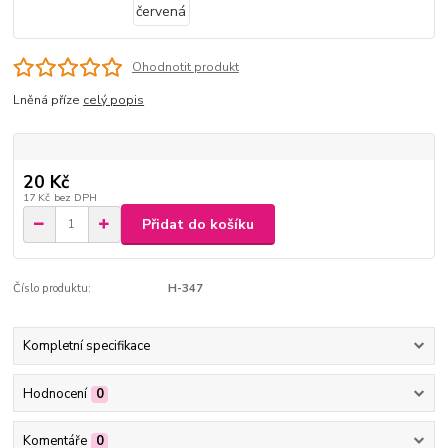
Ohodnotit produkt
Lněná příze
celý popis
20 Kč
17 Kč
bez DPH
Přidat do košíku
Číslo produktu:
H-347
Kompletní specifikace
Hodnocení
0
Komentáře
0