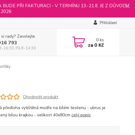
UDE PŘI FAKTURACI - V TERMÍNU 13.-21.8. JE Z DŮVODU
.2026
Přihlášení
 si rady? Zavolejte.
0
ks
916 793
za
0 Kč
8-16:30, Pá 8-14:30
oříšky
Ohodnotit produkt
á předloha vytištěná modře na bílém tesilenu - ubrus je
ený bílou krajkou - velikost 40x80cm
celý popis