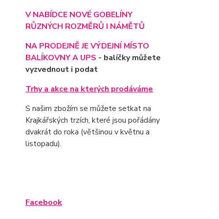
V NABÍDCE NOVÉ GOBELÍNY
RŮZNÝCH ROZMĚRŮ I NÁMĚTŮ
NA PRODEJNĚ JE VÝD
EJNÍ MÍSTO
BALÍKOVNY A UPS
- balíčky můžete
vyzvednout i podat
Trhy a akce na kterých prodáváme
S našim zbožím se můžete setkat na
Krajkářských trzích, které jsou pořádány
dvakrát do roka (většinou v květnu a
listopadu).
Facebook