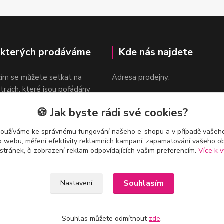
 kterých prodáváme
Kde nás najdete
žím se můžete setkat na
Adresa prodejny:
 trzích, které jsou pořádány
Praha 9, Sokolovská 276/1605
oka.
🍪 Jak byste rádi své cookies?
v blízkosti stanice Metra B -
Českomoravská
používáme ke správnému fungování našeho e-shopu a v případě vašeho
k o webu, měření efektivity reklamních kampaní, zapamatování vašeho o
 stránek, či zobrazení reklam odpovídajících vašim preferencím.
Více k v
Souhlasím
Nastavení
Souhlas můžete odmítnout
zde
.