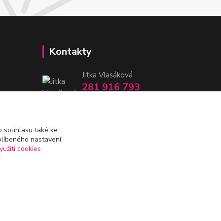
Kontakty
Jitka Vlasáková
281 916 793
Po-Čt 8-16:30, Pá 8-14:30
nitka@nitka.cz
 souhlasu také ke
blíbeného nastavení
yužití cookies
Vytvořeno na
Eshop-rychle.cz