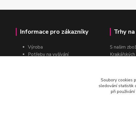
Informace pro zákazníky
Trhy na
Výroba
S našim zbo
Potřeby na vyšívání
Krajkářských
Pro školy
dvakrát do r
Pro prodejce
E-shop
Soubory cookies 
Katalogy a ceníky
sledování statisti
Kontakt
při používání