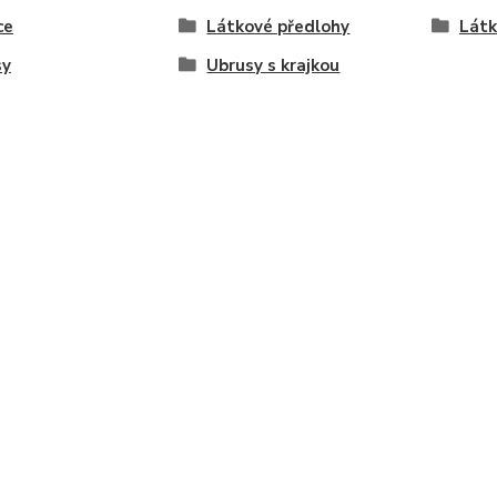
ce
Látkové předlohy
Látk
sy
Ubrusy s krajkou