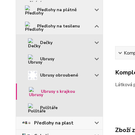
Předlohy na plátně
Předlohy na tesilenu
Dečky
Kompl
Ubrusy
Komple
Ubrusy obroubené
Látková p
Ubrusy s krajkou
Polštáře
Předlohy na plast
Zboží 