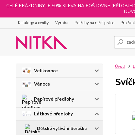
CELÉ PRÁZDNINY JE 50% SLEVA NA POŠTOVNÉ (PŘÍ OBJED
DOVO
Katalogy a ceníky
Výroba
Potřeby na ruční práce
Pro ško
Úvod
L
Velikonoce
Svíč
Vánoce
Papírové předlohy
Látkové předlohy
Dětské vyšívání Beruška