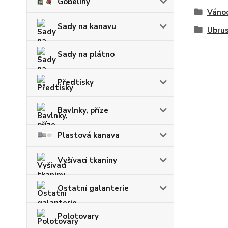
Gobelíny
Váno
Sady na kanavu
Ubru
Sady na plátno
Předtisky
Bavlnky, příze
Plastová kanava
Vyšívací tkaniny
Ostatní galanterie
Polotovary