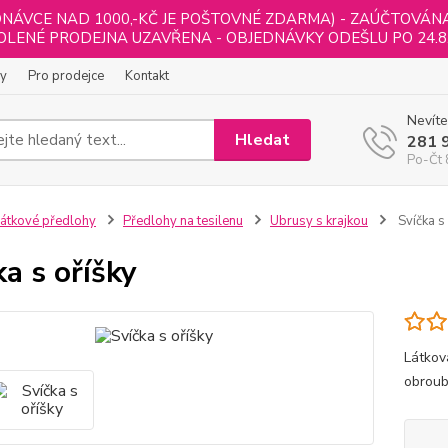
NÁVCE NAD 1000,-KČ JE POŠTOVNÉ ZDARMA) - ZAÚČTOVÁNA B
LENÉ PRODEJNA UZAVŘENA - OBJEDNÁVKY ODEŠLU PO 24.8
ly
Pro prodejce
Kontakt
Nevíte
Hledat
281 
Po-Čt 
átkové předlohy
Předlohy na tesilenu
Ubrusy s krajkou
Svíčka s 
ka s oříšky
Látkov
obroub