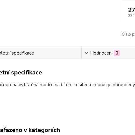
27
224
Číslo p
etní specifikace
Hodnocení
0
tní specifikace
ředloha vytištěná modře na bílém tesilenu - ubrus je obroubený
zařazeno v kategoriích