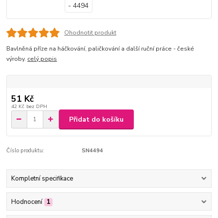
Ohodnotit produkt
Bavlněná příze na háčkování, paličkování a další ruční práce - české
výroby.
celý popis
51 Kč
42 Kč
bez DPH
Přidat do košíku
Číslo produktu:
SN4494
Kompletní specifikace
Hodnocení
1