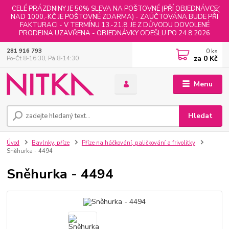
CELÉ PRÁZDNINY JE 50% SLEVA NA POŠTOVNÉ (PŘÍ OBJEDNÁVCE
NAD 1000,-KČ JE POŠTOVNÉ ZDARMA) - ZAÚČTOVÁNA BUDE PŘI
FAKTURACI - V TERMÍNU 13.-21.8. JE Z DŮVODU DOVOLENÉ
PRODEJNA UZAVŘENA - OBJEDNÁVKY ODEŠLU PO 24.8.2026
0
ks
281 916 793
za
0 Kč
Po-Čt 8-16:30, Pá 8-14:30
Menu
Hledat
Úvod
Bavlnky, příze
Příze na háčkování, paličkování a frivolitky
Sněhurka - 4494
Sněhurka - 4494