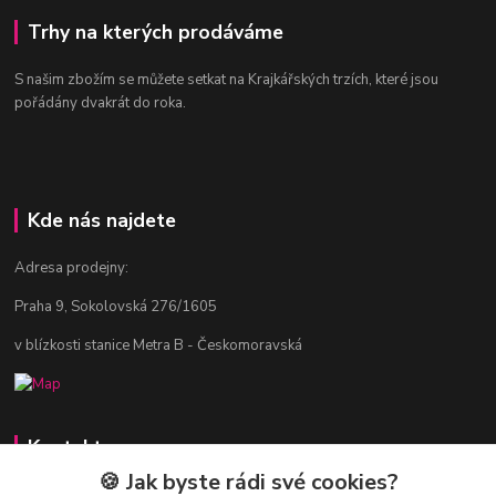
Trhy na kterých prodáváme
S našim zbožím se můžete setkat na Krajkářských trzích, které jsou
pořádány dvakrát do roka.
Kde nás najdete
Adresa prodejny:
Praha 9, Sokolovská 276/1605
v blízkosti stanice Metra B - Českomoravská
Kontakty
🍪 Jak byste rádi své cookies?
Jitka Vlasáková