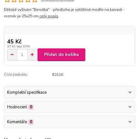
Dětské vyšívání "Beruška" - předloha je vytištěná modře na kanavě -
rozměr je 25x25 cm
celý popis
45 Kč
37 Kč
bez DPH
Přidat do košíku
Číslo produktu:
B211K
Kompletní specifikace
Hodnocení
0
Komentáře
0