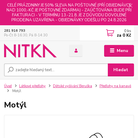
CELÉ PRÁZDNINY JE 50% SLEVA NA POŠTOVNÉ (PŘÍ OBJEDNÁVCE
NAD 1000,-KČ JE POŠTOVNÉ ZDARMA) - ZAÚČTOVÁNA BUDE PŘI
FAKTURACI - V TERMÍNU 13.-21.8. JE Z DŮVODU DOVOLENÉ
PRODEJNA UZAVŘENA - OBJEDNÁVKY ODEŠLU PO 24.8.2026
0
ks
281 916 793
za
0 Kč
Po-Čt 8-16:30, Pá 8-14:30
Menu
Hledat
Úvod
Látkové předlohy
Dětské vyšívání Beruška
Předlohy na kanavě
Motýl
Motýl