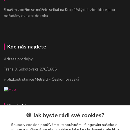
S našim zbožím se můžete setkat na Krajkářských trzích, které jsou
pořádány dvakrát do roka.
Kde nás najdete
Adresa prodejny:
Praha 9, Sokolovská 276/1605
v blízkosti stanice Metra B - Českomoravská
Kontakty
🍪 Jak byste rádi své cookies?
Jitka Vlasáková
281 916 793
Soubory cookies používáme ke správnému fungování našeho e-
shopu a v případě vašeho souhlasu také ke sledování statistik o