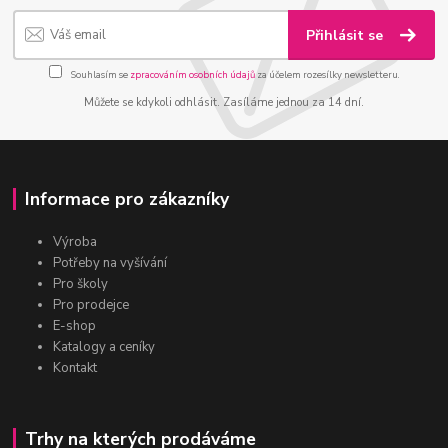
Přihlásit se
Souhlasím se
zpracováním osobních údajů
za účelem rozesílky newsletteru.
Můžete se kdykoli odhlásit. Zasíláme jednou za 14 dní.
Informace pro zákazníky
Výroba
Potřeby na vyšívání
Pro školy
Pro prodejce
E-shop
Katalogy a ceníky
Kontakt
Trhy na kterých prodáváme