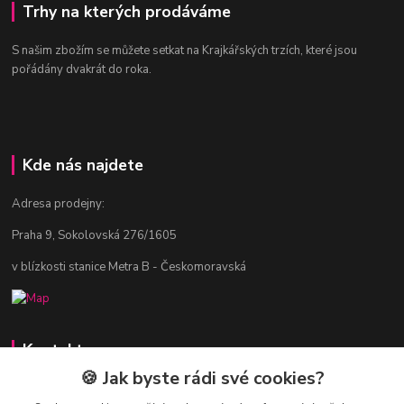
Trhy na kterých prodáváme
S našim zbožím se můžete setkat na Krajkářských trzích, které jsou
pořádány dvakrát do roka.
Kde nás najdete
Adresa prodejny:
Praha 9, Sokolovská 276/1605
v blízkosti stanice Metra B - Českomoravská
Kontakty
🍪 Jak byste rádi své cookies?
Jitka Vlasáková