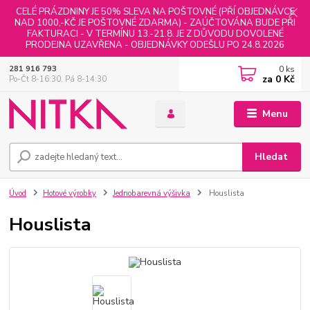
CELÉ PRÁZDNINY JE 50% SLEVA NA POŠTOVNÉ (PŘÍ OBJEDNÁVCE
NAD 1000,-KČ JE POŠTOVNÉ ZDARMA) - ZAÚČTOVÁNA BUDE PŘI
FAKTURACI - V TERMÍNU 13.-21.8. JE Z DŮVODU DOVOLENÉ
PRODEJNA UZAVŘENA - OBJEDNÁVKY ODEŠLU PO 24.8.2026
0
ks
281 916 793
za
0 Kč
Po-Čt 8-16:30, Pá 8-14:30
Menu
Hledat
Úvod
Hotové výrobky
Jednobarevná výšivka
Houslista
Houslista