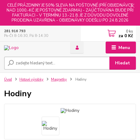
CELÉ PRÁZDNINY JE 50% SLEVA NA POŠTOVNÉ (PŘÍ OBJEDNÁVCE
NAD 1000,-KČ JE POŠTOVNÉ ZDARMA) - ZAÚČTOVÁNA BUDE PŘI
FAKTURACI - V TERMÍNU 13.-21.8. JE Z DŮVODU DOVOLENÉ
PRODEJNA UZAVŘENA - OBJEDNÁVKY ODEŠLU PO 24.8.2026
0
ks
281 916 793
za
0 Kč
Po-Čt 8-16:30, Pá 8-14:30
Menu
Hledat
Úvod
Hotové výrobky
Magnetky
Hodiny
Hodiny