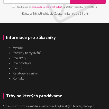
Souhlasím se
zpracováním osobních údajů
za účelem rozesílky newsletteru.
Můžete se kdykoli odhlásit. Zasíláme jednou za 14 dní.
Informace pro zákazníky
Výroba
Potřeby na vyšívání
Pro školy
Pro prodejce
E-shop
Katalogy a ceníky
Kontakt
Trhy na kterých prodáváme
S našim zbožím se můžete setkat na Krajkářských trzích, které jsou