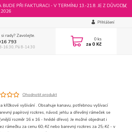
UDE PŘI FAKTURACI - V TERMÍNU 13.-21.8. JE Z DŮVODU
.2026
Přihlášení
 si rady? Zavolejte.
0
ks
916 793
za
0 Kč
8-16:30, Pá 8-14:30
Ohodnotit produkt
a křížkové vyšívání . Obsahuje kanavu, potřebnou vyšívací
 barevný papírový rozkres, návod, jehlu a dřevěný rámeček se
(vnější rozměr 16 x 16 - hnědé dřevo). Je možné objednat i
ez rámečku za cenu 60,-Kč nebo barevný rozkres za 25,-Kč - v