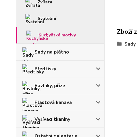
Zvířata
Svatební
Zboží 
Kuchyňské motivy
Sady
Sady na plátno
Předtisky
Bavlnky, příze
Plastová kanava
Vyšívací tkaniny
Ostatní galanterie