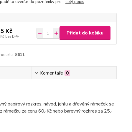
ípadě to uveďte do poznámky pro...
celý popis
5 Kč
Přidat do košíku
 Kč
bez DPH
roduktu:
S611
Komentáře
0
evný papírový rozkres, návod, jehlu a dřevěný rámeček se
ez rámečku za cenu 60,-Kč nebo barevný rozkres za 25,-