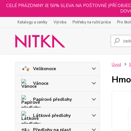
CELÉ PRÁZDNINY JE 50% SLEVA NA POŠTOVNÉ (PŘÍ OBJED
DOVO
Katalogy a ceníky
Výroba
Potřeby na ruční práce
Pro ško
Úvod
S
Velikonoce
Hmo
Vánoce
Papírové předlohy
Látkové předlohy
Předlohy na plast