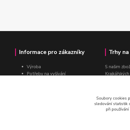
Informace pro zákazníky
Trhy na
Výroba
S našim zbo
Potřeby na vyšívání
Krajkářských
Pro školy
dvakrát do r
Pro prodejce
E-shop
Soubory cookies 
Katalogy a ceníky
sledování statisti
Kontakt
při používání