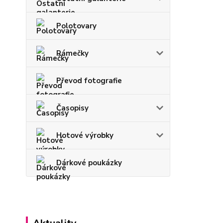
Polotovary
Rámečky
Převod fotografie
Časopisy
Hotové výrobky
Dárkové poukázky