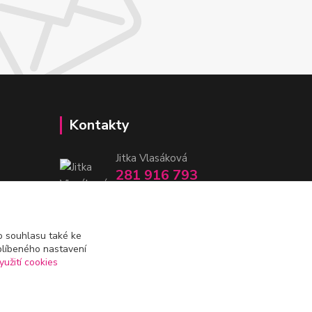
Kontakty
Jitka Vlasáková
281 916 793
Po-Čt 8-16:30, Pá 8-14:30
nitka@nitka.cz
 souhlasu také ke
blíbeného nastavení
yužití cookies