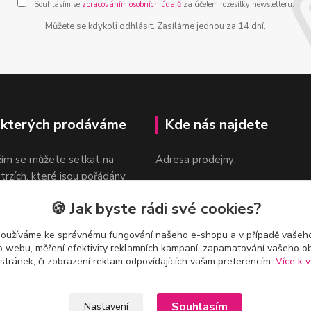
Souhlasím se
zpracováním osobních údajů
za účelem rozesílky newsletteru.
Můžete se kdykoli odhlásit. Zasíláme jednou za 14 dní.
 kterých prodáváme
Kde nás najdete
žím se můžete setkat na
Adresa prodejny:
 trzích, které jsou pořádány
Praha 9, Sokolovská 276/1605
oka.
🍪 Jak byste rádi své cookies?
v blízkosti stanice Metra B -
Českomoravská
používáme ke správnému fungování našeho e-shopu a v případě vašeho
k o webu, měření efektivity reklamních kampaní, zapamatování vašeho o
 stránek, či zobrazení reklam odpovídajících vašim preferencím.
Více k v
Souhlasím
Nastavení