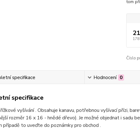
tom př
21
178
Číslo p
etní specifikace
Hodnocení
0
tní specifikace
řížkové vyšívání . Obsahuje kanavu, potřebnou vyšívací přízi, bar
ější rozměr 16 x 16 - hnědé dřevo). Je možné objednat i sadu b
om případě to uveďte do poznámky pro obchod .