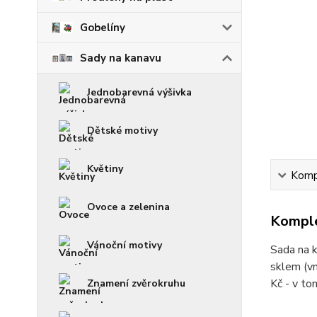
Gobelíny
Sady na kanavu
Jednobarevná výšivka
Dětské motivy
Květiny
Kompl
Ovoce a zelenina
Komple
Vánoční motivy
Sada na k
sklem (vn
Kč - v t
Znamení zvěrokruhu