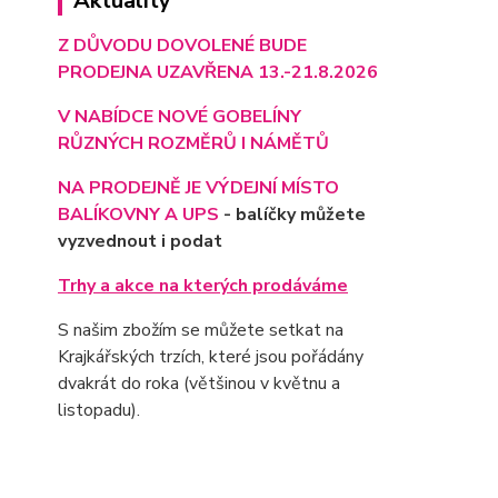
Aktuality
Z DŮVODU DOVOLENÉ BUDE
PRODEJNA UZAVŘENA 13.-21.8.2026
V NABÍDCE NOVÉ GOBELÍNY
RŮZNÝCH ROZMĚRŮ I NÁMĚTŮ
NA PRODEJNĚ JE VÝD
EJNÍ MÍSTO
BALÍKOVNY A UPS
- balíčky můžete
vyzvednout i podat
Trhy a akce na kterých prodáváme
S našim zbožím se můžete setkat na
Krajkářských trzích, které jsou pořádány
dvakrát do roka (většinou v květnu a
listopadu).