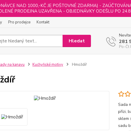
NÁVCE NAD 1000,-KČ JE POŠTOVNÉ ZDARMA) - ZAÚČTOVÁNA B
LENÉ PRODEJNA UZAVŘENA - OBJEDNÁVKY ODEŠLU PO 24.8
ly
Pro prodejce
Kontakt
Nevíte
Hledat
281 
Po-Čt 
ady na kanavu
Kuchyňské motivy
Hmoždíř
ždíř
Sada n
přízi,
sklem 
sadu b