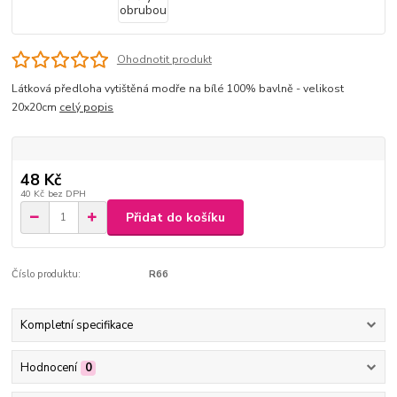
Ohodnotit produkt
Látková předloha vytištěná modře na bílé 100% bavlně - velikost
20x20cm
celý popis
48 Kč
40 Kč
bez DPH
Přidat do košíku
Číslo produktu:
R66
Kompletní specifikace
Hodnocení
0