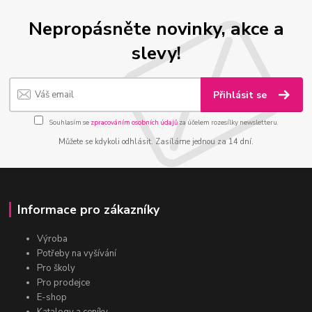
Nepropásněte novinky, akce a
slevy!
Přihlásit se
Souhlasím se
zpracováním osobních údajů
za účelem rozesílky newsletteru.
Můžete se kdykoli odhlásit. Zasíláme jednou za 14 dní.
Informace pro zákazníky
Výroba
Potřeby na vyšívání
Pro školy
Pro prodejce
E-shop