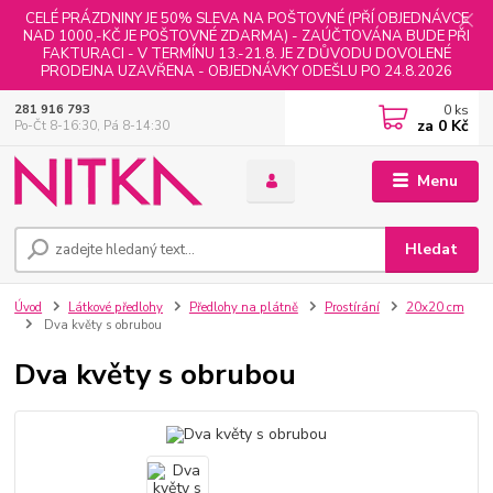
CELÉ PRÁZDNINY JE 50% SLEVA NA POŠTOVNÉ (PŘÍ OBJEDNÁVCE
NAD 1000,-KČ JE POŠTOVNÉ ZDARMA) - ZAÚČTOVÁNA BUDE PŘI
FAKTURACI - V TERMÍNU 13.-21.8. JE Z DŮVODU DOVOLENÉ
PRODEJNA UZAVŘENA - OBJEDNÁVKY ODEŠLU PO 24.8.2026
0
ks
281 916 793
za
0 Kč
Po-Čt 8-16:30, Pá 8-14:30
Menu
Hledat
Úvod
Látkové předlohy
Předlohy na plátně
Prostírání
20x20 cm
Dva květy s obrubou
Dva květy s obrubou