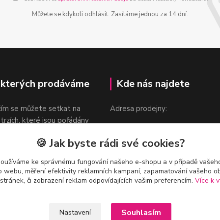
Můžete se kdykoli odhlásit. Zasíláme jednou za 14 dní.
 kterých prodáváme
Kde nás najdete
žím se můžete setkat na
Adresa prodejny:
 trzích, které jsou pořádány
Praha 9, Sokolovská 276/1605
oka.
🍪 Jak byste rádi své cookies?
v blízkosti stanice Metra B -
Českomoravská
používáme ke správnému fungování našeho e-shopu a v případě vašeho
k o webu, měření efektivity reklamních kampaní, zapamatování vašeho o
 stránek, či zobrazení reklam odpovídajících vašim preferencím.
Více k v
Souhlasím
Nastavení