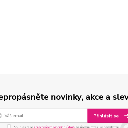
epropásněte novinky, akce a slev
Přihlásit se
Souhlasím se
zpracováním osobních údajů
za účelem rozesílky newsletteru.