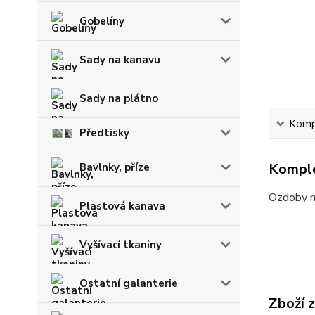
Gobelíny
Sady na kanavu
Sady na plátno
Kompl
Předtisky
Komple
Bavlnky, příze
Ozdoby n
Plastová kanava
Vyšívací tkaniny
Ostatní galanterie
Zboží 