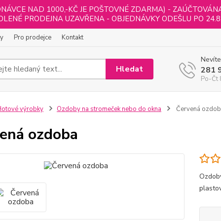
NÁVCE NAD 1000,-KČ JE POŠTOVNÉ ZDARMA) - ZAÚČTOVÁNA B
LENÉ PRODEJNA UZAVŘENA - OBJEDNÁVKY ODEŠLU PO 24.8
ly
Pro prodejce
Kontakt
Nevíte
Hledat
281 
Po-Čt 
otové výrobky
Ozdoby na stromeček nebo do okna
Červená ozdob
ená ozdoba
Ozdoby
plasto