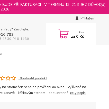
UDE PŘI FAKTURACI - V TERMÍNU 13.-21.8. JE Z DŮVODU
.2026
Přihlášení
 si rady? Zavolejte.
0
ks
916 793
za
0 Kč
8-16:30, Pá 8-14:30
a
Ohodnotit produkt
 na stromeček nebo na pověšení do okna - vyšívané na
vé kanavě - křížkovým stehem - oboustranné.
celý popis