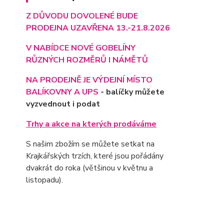
Z DŮVODU DOVOLENÉ BUDE
PRODEJNA UZAVŘENA 13.-21.8.2026
V NABÍDCE NOVÉ GOBELÍNY
RŮZNÝCH ROZMĚRŮ I NÁMĚTŮ
NA PRODEJNĚ JE VÝD
EJNÍ MÍSTO
BALÍKOVNY A UPS
- balíčky můžete
vyzvednout i podat
Trhy a akce na kterých prodáváme
S našim zbožím se můžete setkat na
Krajkářských trzích, které jsou pořádány
dvakrát do roka (většinou v květnu a
listopadu).