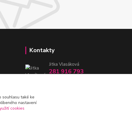
Kontakty
Jitka Vlasáková
281 916 793
Po-Čt 8-16:30, Pá 8-14:30
nitka@nitka.cz
 souhlasu také ke
blíbeného nastavení
yužití cookies