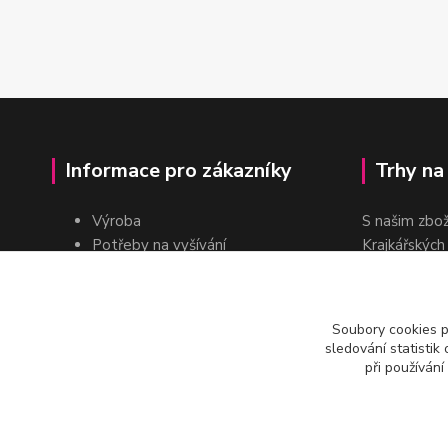
Informace pro zákazníky
Trhy na
Výroba
S našim zbo
Potřeby na vyšívání
Krajkářských
Pro školy
dvakrát do r
Pro prodejce
E-shop
Soubory cookies 
Katalogy a ceníky
sledování statisti
Kontakt
při používání