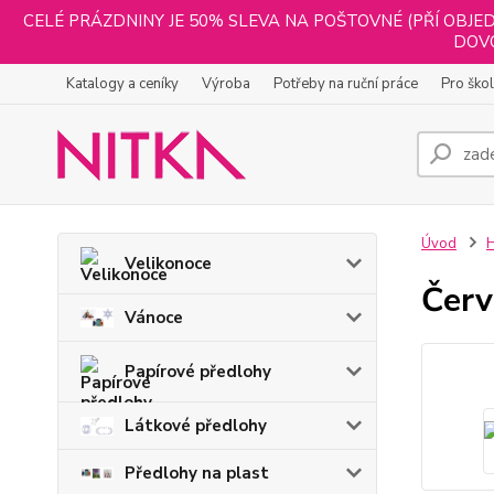
CELÉ PRÁZDNINY JE 50% SLEVA NA POŠTOVNÉ (PŘÍ OBJED
DOVO
Katalogy a ceníky
Výroba
Potřeby na ruční práce
Pro ško
Úvod
H
Velikonoce
Červ
Vánoce
Papírové předlohy
Látkové předlohy
Předlohy na plast