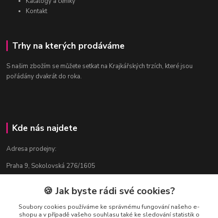
Katalogy a ceníky
Kontakt
Trhy na kterých prodáváme
S našim zbožím se můžete setkat na Krajkářských trzích, které jsou
pořádány dvakrát do roka.
Kde nás najdete
Adresa prodejny:
Praha 9, Sokolovská 276/1605
v blízkosti stanice Metra B - Českomoravská
🍪 Jak byste rádi své cookies?
Soubory cookies používáme ke správnému fungování našeho e-
shopu a v případě vašeho souhlasu také ke sledování statistik o