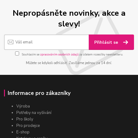
Nepropásněte novinky, akce a
slevy!
Přihlásit se
Souhlasím se
zpracováním osobních údajů
za účelem rozesílky newsletteru.
Můžete se kdykoli odhlásit. Zasíláme jednou za 14 dní.
Informace pro zákazníky
Výroba
Potřeby na vyšívání
Pro školy
Pro prodejce
E-shop