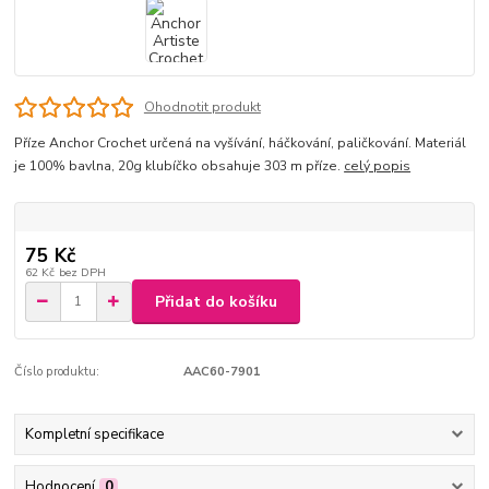
Ohodnotit produkt
Příze Anchor Crochet určená na vyšívání, háčkování, paličkování. Materiál
je 100% bavlna, 20g klubíčko obsahuje 303 m příze.
celý popis
75 Kč
62 Kč
bez DPH
Přidat do košíku
Číslo produktu:
AAC60-7901
Kompletní specifikace
Hodnocení
0