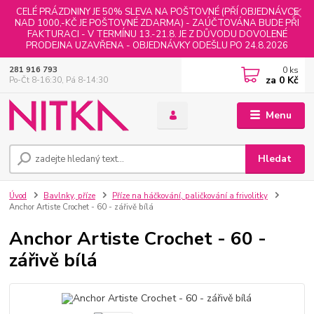
CELÉ PRÁZDNINY JE 50% SLEVA NA POŠTOVNÉ (PŘÍ OBJEDNÁVCE
NAD 1000,-KČ JE POŠTOVNÉ ZDARMA) - ZAÚČTOVÁNA BUDE PŘI
FAKTURACI - V TERMÍNU 13.-21.8. JE Z DŮVODU DOVOLENÉ
PRODEJNA UZAVŘENA - OBJEDNÁVKY ODEŠLU PO 24.8.2026
0
ks
281 916 793
za
0 Kč
Po-Čt 8-16:30, Pá 8-14:30
Menu
Hledat
Úvod
Bavlnky, příze
Příze na háčkování, paličkování a frivolitky
Anchor Artiste Crochet - 60 - zářivě bílá
Anchor Artiste Crochet - 60 -
zářivě bílá