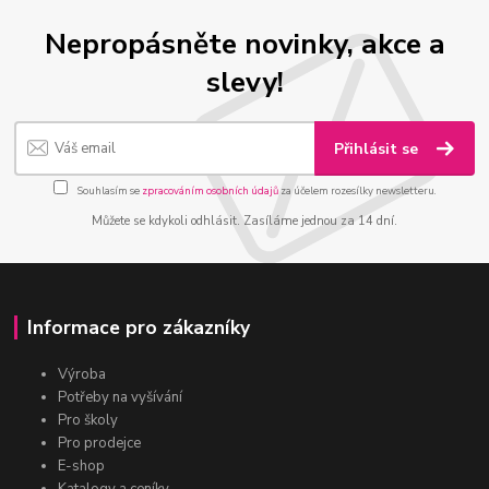
Nepropásněte novinky, akce a
slevy!
Přihlásit se
Souhlasím se
zpracováním osobních údajů
za účelem rozesílky newsletteru.
Můžete se kdykoli odhlásit. Zasíláme jednou za 14 dní.
Informace pro zákazníky
Výroba
Potřeby na vyšívání
Pro školy
Pro prodejce
E-shop
Katalogy a ceníky