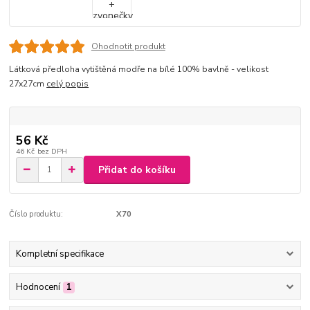
Ohodnotit produkt
Látková předloha vytištěná modře na bílé 100% bavlně - velikost
27x27cm
celý popis
56 Kč
46 Kč
bez DPH
Přidat do košíku
Číslo produktu:
X70
Kompletní specifikace
Hodnocení
1