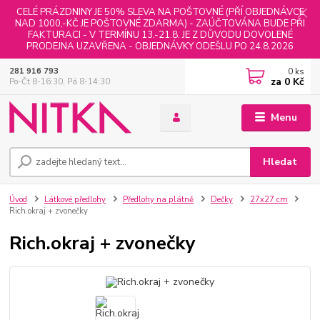
CELÉ PRÁZDNINY JE 50% SLEVA NA POŠTOVNÉ (PŘÍ OBJEDNÁVCE
NAD 1000,-KČ JE POŠTOVNÉ ZDARMA) - ZAÚČTOVÁNA BUDE PŘI
FAKTURACI - V TERMÍNU 13.-21.8. JE Z DŮVODU DOVOLENÉ
PRODEJNA UZAVŘENA - OBJEDNÁVKY ODEŠLU PO 24.8.2026
0
ks
281 916 793
za
0 Kč
Po-Čt 8-16:30, Pá 8-14:30
Menu
Hledat
Úvod
Látkové předlohy
Předlohy na plátně
Dečky
27x27 cm
Rich.okraj + zvonečky
Rich.okraj + zvonečky