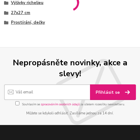
Výšivky richelieu
27x27 cm
Prostírání, dečky
Nepropásněte novinky, akce a
slevy!
Přihlásit se
Souhlasím se
zpracováním osobních údajů
za účelem rozesílky newsletteru.
Můžete se kdykoli odhlásit. Zasíláme jednou za 14 dní.