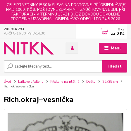
CELÉ PRÁZDNINY JE 50% SLEVA NA POŠTOVNÉ (PŘÍ OBJEDNÁVCE
NAD 1000,-KČ JE POŠTOVNÉ ZDARMA) - ZAÚČTOVÁNA BUDE PŘI
FAKTURACI - V TERMÍNU 13.-21.8. JE Z DŮVODU DOVOLENÉ
PRODEJNA UZAVŘENA - OBJEDNÁVKY ODEŠLU PO 24.8.2026
0
ks
281 916 793
za
0 Kč
Po-Čt 8-16:30, Pá 8-14:30
Menu
Hledat
Úvod
Látkové předlohy
Předlohy na plátně
Dečky
25x35 cm
Rich.okraj+vesnička
Rich.okraj+vesnička