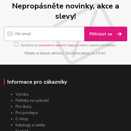
Nepropásněte novinky, akce a
slevy!
Přihlásit se
Souhlasím se
zpracováním osobních údajů
za účelem rozesílky newsletteru.
Můžete se kdykoli odhlásit. Zasíláme jednou za 14 dní.
Informace pro zákazníky
Výroba
Potřeby na vyšívání
Pro školy
Pro prodejce
E-shop
Katalogy a ceníky