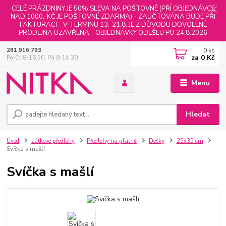
CELÉ PRÁZDNINY JE 50% SLEVA NA POŠTOVNÉ (PŘÍ OBJEDNÁVCE
NAD 1000,-KČ JE POŠTOVNÉ ZDARMA) - ZAÚČTOVÁNA BUDE PŘI
FAKTURACI - V TERMÍNU 13.-21.8. JE Z DŮVODU DOVOLENÉ
PRODEJNA UZAVŘENA - OBJEDNÁVKY ODEŠLU PO 24.8.2026
0
ks
281 916 793
za
0 Kč
Po-Čt 8-16:30, Pá 8-14:30
Menu
Hledat
Úvod
Látkové předlohy
Předlohy na plátně
Dečky
25x35 cm
Svíčka s mašlí
Svíčka s mašlí