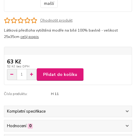
Ohodnotit produkt
Látková předloha vytištěná modře na bílé 100% bavlně - velikost
25x35cm
celý popis
63 Kč
52 Kč
bez DPH
Přidat do košíku
Číslo produktu:
H 11
Kompletní specifikace
Hodnocení
0