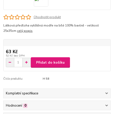
Ohodnotit produkt
Látková předloha vytištěná modře na bílé 100% bavlně - velikost
25x35cm
celý popis
63 Kč
52 Kč
bez DPH
Přidat do košíku
Číslo produktu:
H 58
Kompletní specifikace
Hodnocení
0