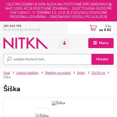
CELÉ PRÁZDNINY JE 50% SLEVA NA POŠTOVNÉ (PŘÍ OBJEDNÁVCE
NAD 1000,-KČ JE POŠTOVNÉ ZDARMA) - ZAÚČTOVÁNA BUDE PŘI
FAKTURACI - V TERMÍNU 13.-21.8. JE Z DŮVODU DOVOLENÉ
PRODEJNA UZAVŘENA - OBJEDNÁVKY ODEŠLU PO 24.8.2026
0
ks
281 916 793
za
0 Kč
Po-Čt 8-16:30, Pá 8-14:30
Menu
Hledat
Úvod
Látkové předlohy
Předlohy na plátně
Dečky
25x35 cm
Šiška
Šiška