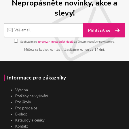
Nepropásněte novinky, akce a
slevy!
Přihlásit se
Souhlasím se
zpracováním osobních údajů
za účelem rozesílky newsletteru.
Můžete se kdykoli odhlásit. Zasíláme jednou za 14 dní.
Informace pro zákazníky
Výroba
Potřeby na vyšívání
Pro školy
Pro prodejce
E-shop
Katalogy a ceníky
Kontakt