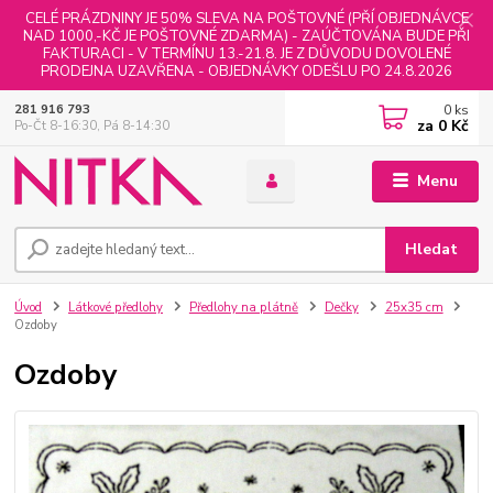
CELÉ PRÁZDNINY JE 50% SLEVA NA POŠTOVNÉ (PŘÍ OBJEDNÁVCE
NAD 1000,-KČ JE POŠTOVNÉ ZDARMA) - ZAÚČTOVÁNA BUDE PŘI
FAKTURACI - V TERMÍNU 13.-21.8. JE Z DŮVODU DOVOLENÉ
PRODEJNA UZAVŘENA - OBJEDNÁVKY ODEŠLU PO 24.8.2026
0
ks
281 916 793
za
0 Kč
Po-Čt 8-16:30, Pá 8-14:30
Menu
Hledat
Úvod
Látkové předlohy
Předlohy na plátně
Dečky
25x35 cm
Ozdoby
Ozdoby