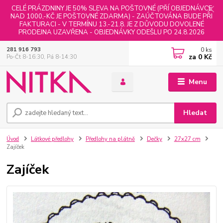
CELÉ PRÁZDNINY JE 50% SLEVA NA POŠTOVNÉ (PŘÍ OBJEDNÁVCE
NAD 1000,-KČ JE POŠTOVNÉ ZDARMA) - ZAÚČTOVÁNA BUDE PŘI
FAKTURACI - V TERMÍNU 13.-21.8. JE Z DŮVODU DOVOLENÉ
PRODEJNA UZAVŘENA - OBJEDNÁVKY ODEŠLU PO 24.8.2026
0
ks
281 916 793
za
0 Kč
Po-Čt 8-16:30, Pá 8-14:30
Menu
Hledat
Úvod
Látkové předlohy
Předlohy na plátně
Dečky
27x27 cm
Zajíček
Zajíček