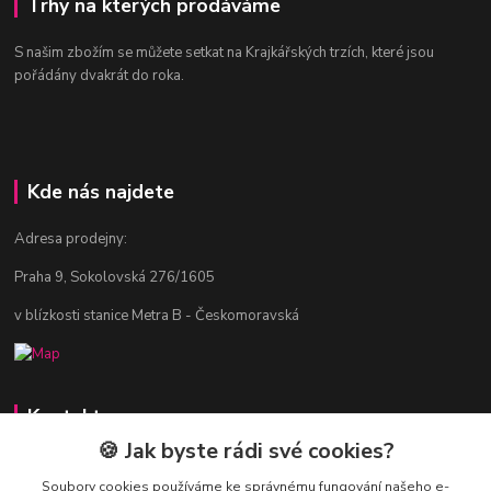
Trhy na kterých prodáváme
S našim zbožím se můžete setkat na Krajkářských trzích, které jsou
pořádány dvakrát do roka.
Kde nás najdete
Adresa prodejny:
Praha 9, Sokolovská 276/1605
v blízkosti stanice Metra B - Českomoravská
Kontakty
🍪 Jak byste rádi své cookies?
Jitka Vlasáková
281 916 793
Soubory cookies používáme ke správnému fungování našeho e-