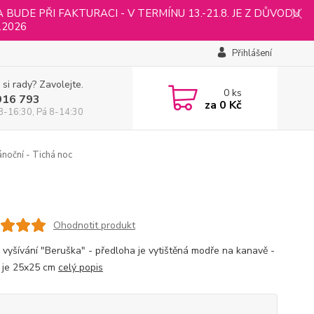
UDE PŘI FAKTURACI - V TERMÍNU 13.-21.8. JE Z DŮVODU
.2026
Přihlášení
 si rady? Zavolejte.
0
ks
916 793
za
0 Kč
8-16:30, Pá 8-14:30
noční - Tichá noc
Ohodnotit produkt
 vyšívání "Beruška" - předloha je vytištěná modře na kanavě -
 je 25x25 cm
celý popis