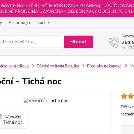
NÁVCE NAD 1000,-KČ JE POŠTOVNÉ ZDARMA) - ZAÚČTOVÁNA B
LENÉ PRODEJNA UZAVŘENA - OBJEDNÁVKY ODEŠLU PO 24.8
ly
Pro prodejce
Kontakt
Nevíte
Hledat
281 
Po-Čt 
átkové předlohy
Dětské vyšívání Beruška
Předlohy na kanavě
Vá
ční - Tichá noc
Dětské
rozměr