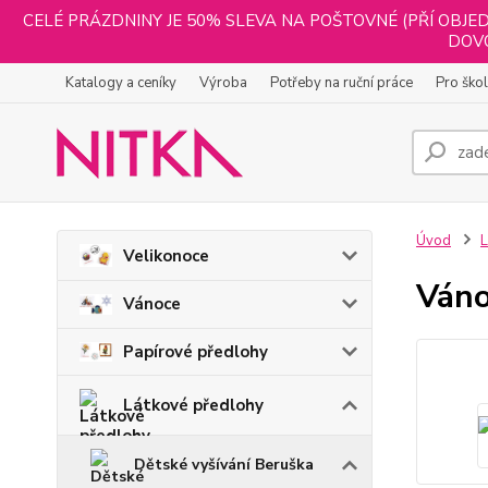
CELÉ PRÁZDNINY JE 50% SLEVA NA POŠTOVNÉ (PŘÍ OBJED
DOVO
Katalogy a ceníky
Výroba
Potřeby na ruční práce
Pro ško
Úvod
L
Velikonoce
Váno
Vánoce
Papírové předlohy
Látkové předlohy
Dětské vyšívání Beruška