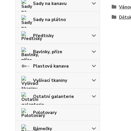
Sady na kanavu
Váno
Děts
Sady na plátno
Předtisky
Bavlnky, příze
Plastová kanava
Vyšívací tkaniny
Ostatní galanterie
Polotovary
Rámečky