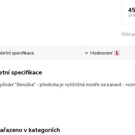
45
37 
Číslo p
etní specifikace
Hodnocení
1
tní specifikace
šívání "Beruška" - předloha je vytištěná modře na kanavě - ro
zařazeno v kategoriích