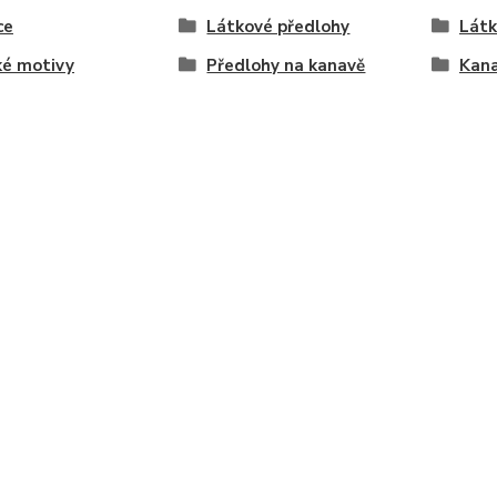
ce
Látkové předlohy
Látk
ké motivy
Předlohy na kanavě
Kan