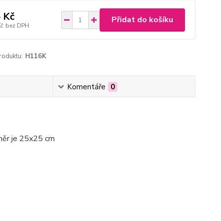
 Kč
Přidat do košíku
Kč
bez DPH
roduktu:
H116K
Komentáře
0
změr je 25x25 cm