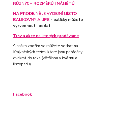
RŮZNÝCH ROZMĚRŮ I NÁMĚTŮ
NA PRODEJNĚ JE VÝD
EJNÍ MÍSTO
BALÍKOVNY A UPS
- balíčky můžete
vyzvednout i podat
Trhy a akce na kterých prodáváme
S našim zbožím se můžete setkat na
Krajkářských trzích, které jsou pořádány
dvakrát do roka (většinou v květnu a
listopadu).
Facebook