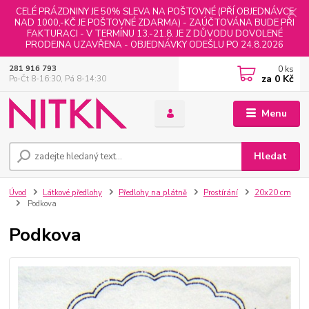
CELÉ PRÁZDNINY JE 50% SLEVA NA POŠTOVNÉ (PŘÍ OBJEDNÁVCE
NAD 1000,-KČ JE POŠTOVNÉ ZDARMA) - ZAÚČTOVÁNA BUDE PŘI
FAKTURACI - V TERMÍNU 13.-21.8. JE Z DŮVODU DOVOLENÉ
PRODEJNA UZAVŘENA - OBJEDNÁVKY ODEŠLU PO 24.8.2026
0
ks
281 916 793
za
0 Kč
Po-Čt 8-16:30, Pá 8-14:30
Menu
Hledat
Úvod
Látkové předlohy
Předlohy na plátně
Prostírání
20x20 cm
Podkova
Podkova