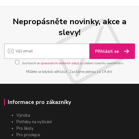
Nepropásněte novinky, akce a
slevy!
Přihlásit se
Souhlasím se
zpracováním osobních údajů
za účelem rozesílky newsletteru.
Můžete se kdykoli odhlásit. Zasíláme jednou za 14 dní.
Informace pro zákazníky
Výroba
Potřeby na vyšívání
Pro školy
Pro prodejce