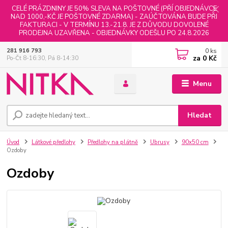
CELÉ PRÁZDNINY JE 50% SLEVA NA POŠTOVNÉ (PŘÍ OBJEDNÁVCE
NAD 1000,-KČ JE POŠTOVNÉ ZDARMA) - ZAÚČTOVÁNA BUDE PŘI
FAKTURACI - V TERMÍNU 13.-21.8. JE Z DŮVODU DOVOLENÉ
PRODEJNA UZAVŘENA - OBJEDNÁVKY ODEŠLU PO 24.8.2026
0
ks
281 916 793
za
0 Kč
Po-Čt 8-16:30, Pá 8-14:30
Menu
Hledat
Úvod
Látkové předlohy
Předlohy na plátně
Ubrusy
90x50 cm
Ozdoby
Ozdoby