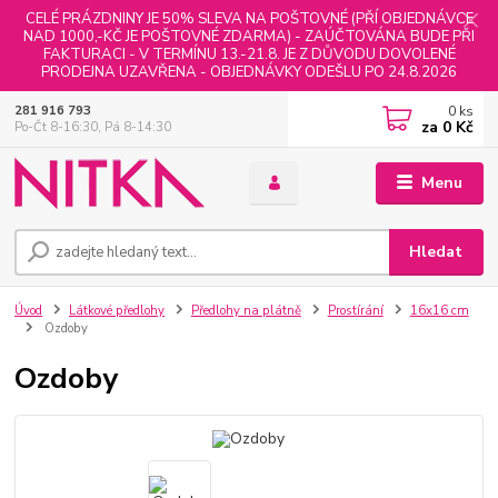
CELÉ PRÁZDNINY JE 50% SLEVA NA POŠTOVNÉ (PŘÍ OBJEDNÁVCE
NAD 1000,-KČ JE POŠTOVNÉ ZDARMA) - ZAÚČTOVÁNA BUDE PŘI
FAKTURACI - V TERMÍNU 13.-21.8. JE Z DŮVODU DOVOLENÉ
PRODEJNA UZAVŘENA - OBJEDNÁVKY ODEŠLU PO 24.8.2026
0
ks
281 916 793
za
0 Kč
Po-Čt 8-16:30, Pá 8-14:30
Menu
Hledat
Úvod
Látkové předlohy
Předlohy na plátně
Prostírání
16x16 cm
Ozdoby
Ozdoby