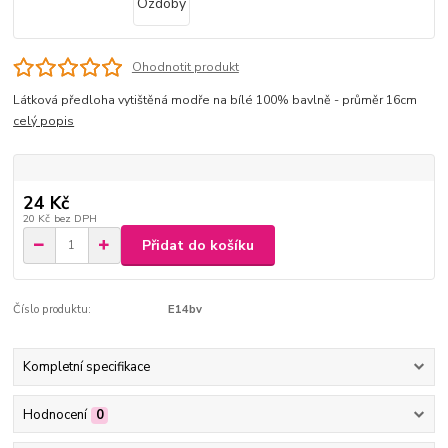
Ohodnotit produkt
Látková předloha vytištěná modře na bílé 100% bavlně - průměr 16cm
celý popis
24 Kč
20 Kč
bez DPH
Přidat do košíku
Číslo produktu:
E14bv
Kompletní specifikace
Hodnocení
0