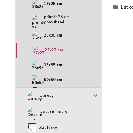
18x25 cm
Látko
průměr 25 cm
obroubené
25x35 cm
27x27 cm
35x35 cm
50x50 cm
Ubrusy
Dětské metry
Zástěrky