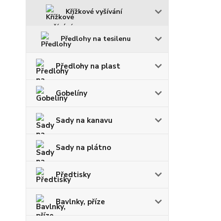
Křížkové vyšívání
Předlohy na tesilenu
Předlohy na plast
Gobelíny
Sady na kanavu
Sady na plátno
Předtisky
Bavlnky, příze