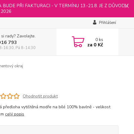
UDE PŘI FAKTURACI - V TERMÍNU 13.-21.8. JE Z DŮVODU
.2026
Přihlášení
 si rady? Zavolejte.
0
ks
916 793
za
0 Kč
8-16:30, Pá 8-14:30
entový okraj
Ohodnotit produkt
á předloha vytištěná modře na bílé 100% bavlně - velikost
cm
celý popis