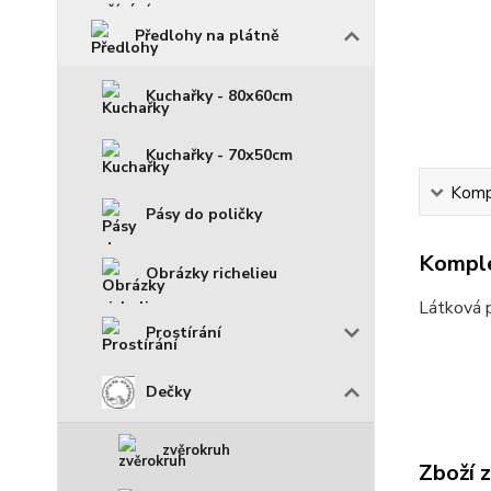
Předlohy na plátně
Kuchařky - 80x60cm
Kuchařky - 70x50cm
Kompl
Pásy do poličky
Komple
Obrázky richelieu
Látková 
Prostírání
Dečky
zvěrokruh
Zboží 