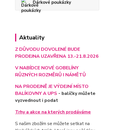
Dárkové poukázky
Aktuality
Z DŮVODU DOVOLENÉ BUDE
PRODEJNA UZAVŘENA 13.-21.8.2026
V NABÍDCE NOVÉ GOBELÍNY
RŮZNÝCH ROZMĚRŮ I NÁMĚTŮ
NA PRODEJNĚ JE VÝD
EJNÍ MÍSTO
BALÍKOVNY A UPS
- balíčky můžete
vyzvednout i podat
Trhy a akce na kterých prodáváme
S našim zbožím se můžete setkat na