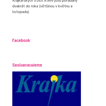
Krajkářských trzích, které jsou pořádány
dvakrát do roka (většinou v květnu a
listopadu).
Facebook
Spolupracujeme