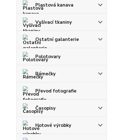
Plastová kanava
Vyšívací tkaniny
Ostatní galanterie
Polotovary
Rámečky
Převod fotografie
Časopisy
Hotové výrobky