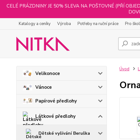
CELÉ PRÁZDNINY JE 50% SLEVA NA POŠTOVNÉ (PŘÍ OBJED
DOVO
Katalogy a ceníky
Výroba
Potřeby na ruční práce
Pro ško
Úvod
L
Velikonoce
Orna
Vánoce
Papírové předlohy
Látkové předlohy
Dětské vyšívání Beruška