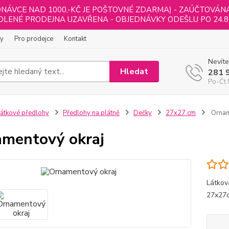
NÁVCE NAD 1000,-KČ JE POŠTOVNÉ ZDARMA) - ZAÚČTOVÁNA B
LENÉ PRODEJNA UZAVŘENA - OBJEDNÁVKY ODEŠLU PO 24.8
ly
Pro prodejce
Kontakt
Nevíte
Hledat
281 
Po-Čt 
átkové předlohy
Předlohy na plátně
Dečky
27x27 cm
Ornam
mentový okraj
Látkov
27x27