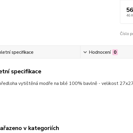
56
46 
Číslo p
etní specifikace
Hodnocení
0
tní specifikace
předloha vytištěná modře na bílé 100% bavlně - velikost 27x
zařazeno v kategoriích