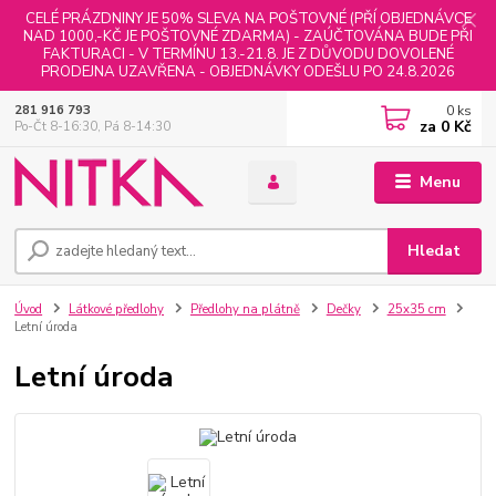
CELÉ PRÁZDNINY JE 50% SLEVA NA POŠTOVNÉ (PŘÍ OBJEDNÁVCE
NAD 1000,-KČ JE POŠTOVNÉ ZDARMA) - ZAÚČTOVÁNA BUDE PŘI
FAKTURACI - V TERMÍNU 13.-21.8. JE Z DŮVODU DOVOLENÉ
PRODEJNA UZAVŘENA - OBJEDNÁVKY ODEŠLU PO 24.8.2026
0
ks
281 916 793
za
0 Kč
Po-Čt 8-16:30, Pá 8-14:30
Menu
Hledat
Úvod
Látkové předlohy
Předlohy na plátně
Dečky
25x35 cm
Letní úroda
Letní úroda