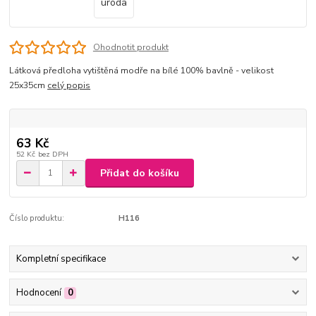
Ohodnotit produkt
Látková předloha vytištěná modře na bílé 100% bavlně - velikost
25x35cm
celý popis
63 Kč
52 Kč
bez DPH
Přidat do košíku
Číslo produktu:
H116
Kompletní specifikace
Hodnocení
0