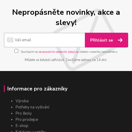
Nepropásněte novinky, akce a
slevy!
Přihlásit se
Souhlasím se
zpracováním osobních údajů
za účelem rozesílky newsletteru.
Můžete se kdykoli odhlásit. Zasíláme jednou za 14 dní.
Informace pro zákazníky
Výroba
Potřeby na vyšívání
Pro školy
Pro prodejce
E-shop