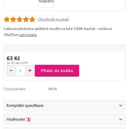
Ohodnotit produkt
Látková předloha vytištěná modře na bílé 100% bavlně - velikost
25x35cm
celý popis
63 Kč
52 Kč
bez DPH
Přidat do košíku
Číslo produktu:
H171
Kompletní specifikace
Hodnocení
1