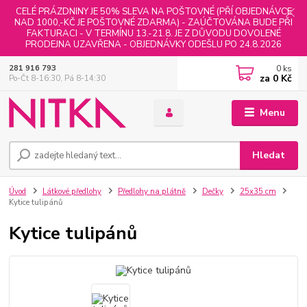
CELÉ PRÁZDNINY JE 50% SLEVA NA POŠTOVNÉ (PŘÍ OBJEDNÁVCE
NAD 1000,-KČ JE POŠTOVNÉ ZDARMA) - ZAÚČTOVÁNA BUDE PŘI
FAKTURACI - V TERMÍNU 13.-21.8. JE Z DŮVODU DOVOLENÉ
PRODEJNA UZAVŘENA - OBJEDNÁVKY ODEŠLU PO 24.8.2026
0
ks
281 916 793
za
0 Kč
Po-Čt 8-16:30, Pá 8-14:30
Menu
Hledat
Úvod
Látkové předlohy
Předlohy na plátně
Dečky
25x35 cm
Kytice tulipánů
Kytice tulipánů