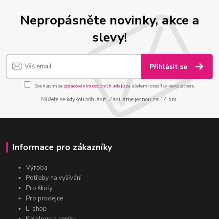
Nepropásněte novinky, akce a
slevy!
Přihlásit se
Souhlasím se
zpracováním osobních údajů
za účelem rozesílky newsletteru.
Můžete se kdykoli odhlásit. Zasíláme jednou za 14 dní.
Informace pro zákazníky
Výroba
Potřeby na vyšívání
Pro školy
Pro prodejce
E-shop