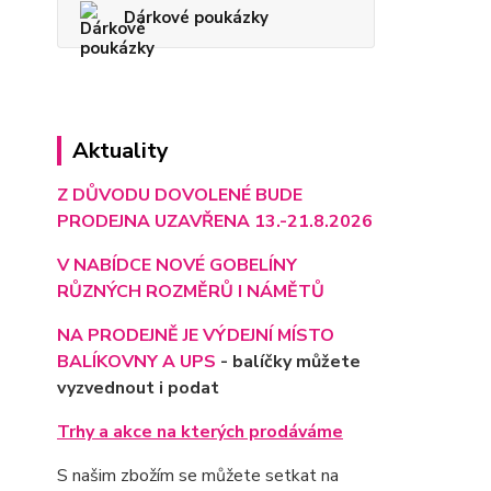
Dárkové poukázky
Aktuality
Z DŮVODU DOVOLENÉ BUDE
PRODEJNA UZAVŘENA 13.-21.8.2026
V NABÍDCE NOVÉ GOBELÍNY
RŮZNÝCH ROZMĚRŮ I NÁMĚTŮ
NA PRODEJNĚ JE VÝD
EJNÍ MÍSTO
BALÍKOVNY A UPS
- balíčky můžete
vyzvednout i podat
Trhy a akce na kterých prodáváme
S našim zbožím se můžete setkat na