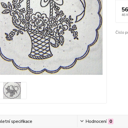
56
46 
Číslo p
etní specifikace
Hodnocení
0