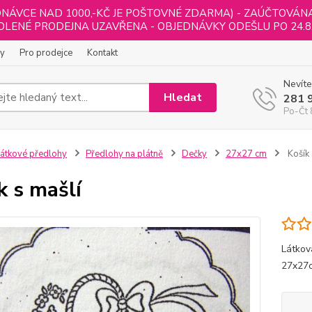
NÁVCE NAD 1000,-KČ JE POŠTOVNÉ ZDARMA) - ZAÚČTOVÁNA B
LENÉ PRODEJNA UZAVŘENA - OBJEDNÁVKY ODEŠLU PO 24.8
ly
Pro prodejce
Kontakt
Nevíte
Hledat
281 
Po-Čt 
átkové předlohy
Předlohy na plátně
Dečky
27x27 cm
Košík 
k s mašlí
Látkov
27x27