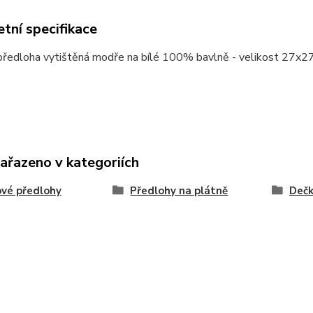
tní specifikace
předloha vytištěná modře na bílé 100% bavlně - velikost 27x
zařazeno v kategoriích
vé předlohy
Předlohy na plátně
Deč