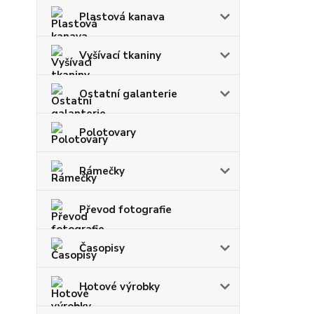
Plastová kanava
Vyšívací tkaniny
Ostatní galanterie
Polotovary
Rámečky
Převod fotografie
Časopisy
Hotové výrobky