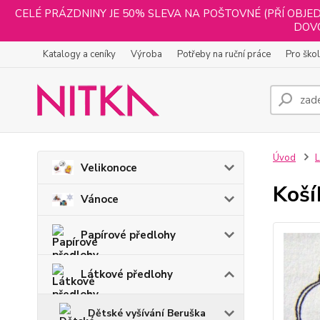
CELÉ PRÁZDNINY JE 50% SLEVA NA POŠTOVNÉ (PŘÍ OBJED
DOVO
Katalogy a ceníky
Výroba
Potřeby na ruční práce
Pro ško
Úvod
L
Velikonoce
Koší
Vánoce
Papírové předlohy
Látkové předlohy
Dětské vyšívání Beruška