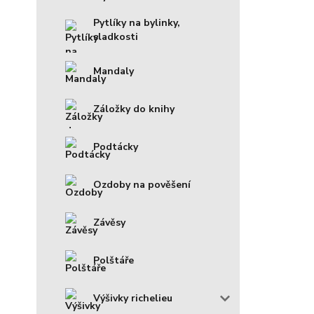
Pytlíky na bylinky,
sladkosti
Mandaly
Záložky do knihy
Podtácky
Ozdoby na pověšení
Závěsy
Polštáře
Výšivky richelieu