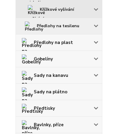
Křížkové vyšívání
Předlohy na tesilenu
Předlohy na plast
Gobelíny
Sady na kanavu
Sady na plátno
Předtisky
Bavlnky, příze