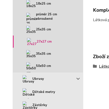
18x25 cm
Komple
průměr 25 cm
obroubené
Látková 
25x35 cm
27x27 cm
35x35 cm
Zboží 
50x50 cm
Látko
Ubrusy
Dětské metry
Zástěrky