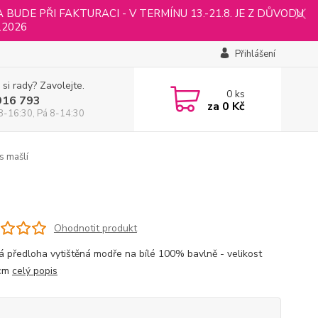
UDE PŘI FAKTURACI - V TERMÍNU 13.-21.8. JE Z DŮVODU
.2026
Přihlášení
 si rady? Zavolejte.
0
ks
916 793
za
0 Kč
8-16:30, Pá 8-14:30
s mašlí
Ohodnotit produkt
á předloha vytištěná modře na bílé 100% bavlně - velikost
cm
celý popis