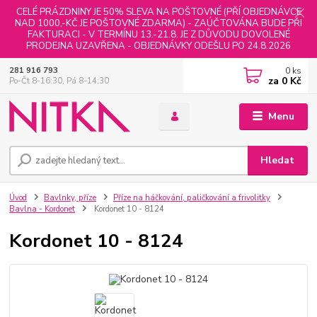
CELÉ PRÁZDNINY JE 50% SLEVA NA POŠTOVNÉ (PŘÍ OBJEDNÁVCE
NAD 1000,-KČ JE POŠTOVNÉ ZDARMA) - ZAÚČTOVÁNA BUDE PŘI
FAKTURACI - V TERMÍNU 13.-21.8. JE Z DŮVODU DOVOLENÉ
PRODEJNA UZAVŘENA - OBJEDNÁVKY ODEŠLU PO 24.8.2026
0
ks
281 916 793
za
0 Kč
Po-Čt 8-16:30, Pá 8-14:30
Menu
Hledat
Úvod
Bavlnky, příze
Příze na háčkování, paličkování a frivolitky
Bavlna - Kordonet
Kordonet 10 - 8124
Kordonet 10 - 8124