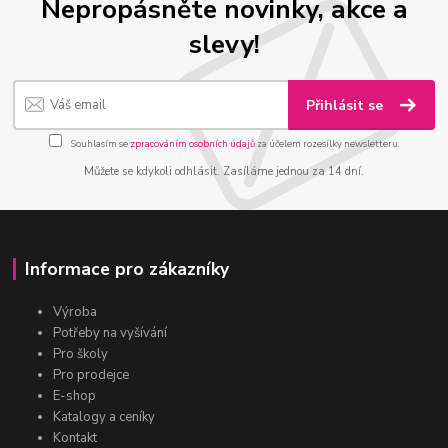
Nepropásněte novinky, akce a
slevy!
Přihlásit se
Souhlasím se
zpracováním osobních údajů
za účelem rozesílky newsletteru.
Můžete se kdykoli odhlásit. Zasíláme jednou za 14 dní.
Informace pro zákazníky
Výroba
Potřeby na vyšívání
Pro školy
Pro prodejce
E-shop
Katalogy a ceníky
Kontakt