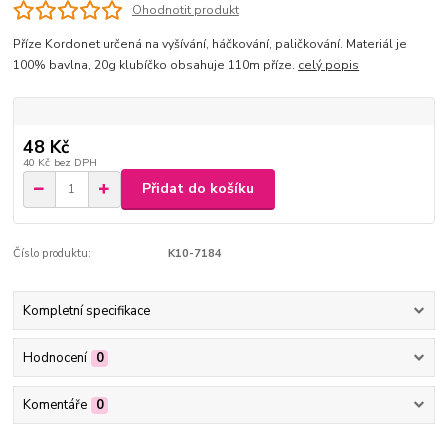
Ohodnotit produkt
Příze Kordonet určená na vyšívání, háčkování, paličkování. Materiál je
100% bavlna, 20g klubíčko obsahuje 110m příze.
celý popis
48 Kč
40 Kč
bez DPH
Přidat do košíku
Číslo produktu:
K10-7184
Kompletní specifikace
Hodnocení
0
Komentáře
0