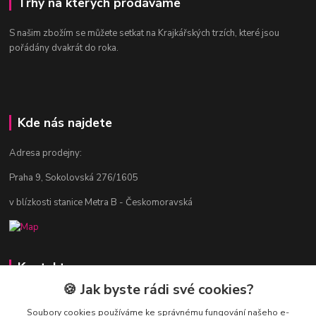
Trhy na kterých prodáváme
S našim zbožím se můžete setkat na Krajkářských trzích, které jsou
pořádány dvakrát do roka.
Kde nás najdete
Adresa prodejny:
Praha 9, Sokolovská 276/1605
v blízkosti stanice Metra B - Českomoravská
Kontakty
🍪 Jak byste rádi své cookies?
Jitka Vlasáková
281 916 793
Soubory cookies používáme ke správnému fungování našeho e-