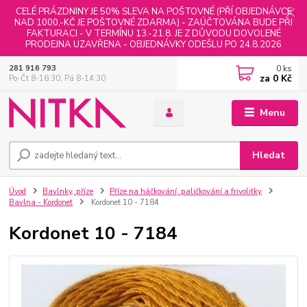
CELÉ PRÁZDNINY JE 50% SLEVA NA POŠTOVNÉ (PŘÍ OBJEDNÁVCE
NAD 1000,-KČ JE POŠTOVNÉ ZDARMA) - ZAÚČTOVÁNA BUDE PŘI
FAKTURACI - V TERMÍNU 13.-21.8. JE Z DŮVODU DOVOLENÉ
PRODEJNA UZAVŘENA - OBJEDNÁVKY ODEŠLU PO 24.8.2026
0
ks
281 916 793
za
0 Kč
Po-Čt 8-16:30, Pá 8-14:30
Menu
Hledat
Úvod
Bavlnky, příze
Příze na háčkování, paličkování a frivolitky
Bavlna - Kordonet
Kordonet 10 - 7184
Kordonet 10 - 7184