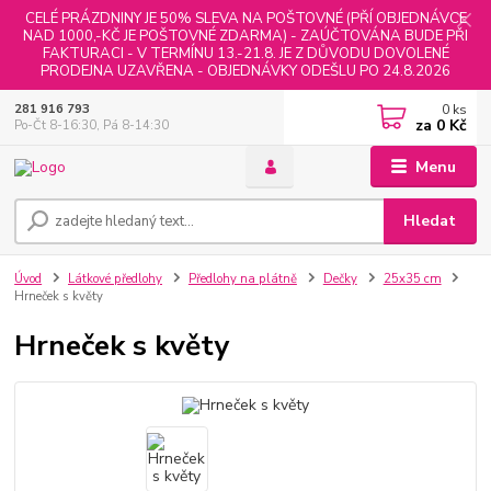
CELÉ PRÁZDNINY JE 50% SLEVA NA POŠTOVNÉ (PŘÍ OBJEDNÁVCE
NAD 1000,-KČ JE POŠTOVNÉ ZDARMA) - ZAÚČTOVÁNA BUDE PŘI
FAKTURACI - V TERMÍNU 13.-21.8. JE Z DŮVODU DOVOLENÉ
PRODEJNA UZAVŘENA - OBJEDNÁVKY ODEŠLU PO 24.8.2026
0
ks
281 916 793
za
0 Kč
Po-Čt 8-16:30, Pá 8-14:30
Menu
Hledat
Úvod
Látkové předlohy
Předlohy na plátně
Dečky
25x35 cm
Hrneček s květy
Hrneček s květy