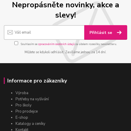
Nepropásněte novinky, akce a
slevy!
Přihlásit se
Souhlasím se
zpracováním osobních údajů
za účelem rozesílky newsletteru.
Můžete se kdykoli odhlásit. Zasíláme jednou za 14 dní.
Informace pro zákazníky
Výroba
Potřeby na vyšívání
Pro školy
Pro prodejce
E-shop
Katalogy a ceníky
Kontakt