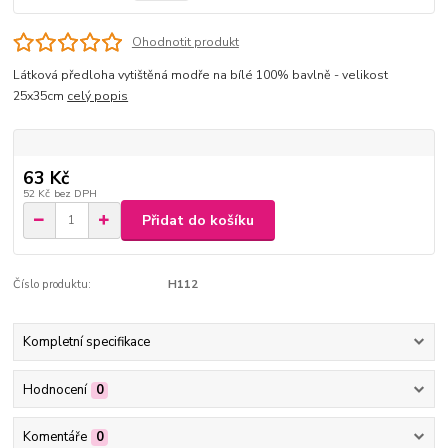
Ohodnotit produkt
Látková předloha vytištěná modře na bílé 100% bavlně - velikost
25x35cm
celý popis
63 Kč
52 Kč
bez DPH
Přidat do košíku
Číslo produktu:
H112
Kompletní specifikace
Hodnocení
0
Komentáře
0