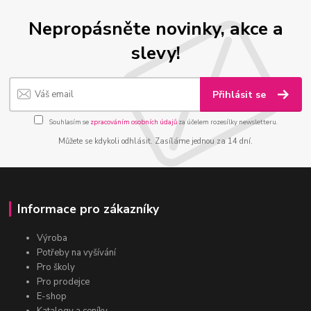
Nepropásněte novinky, akce a
slevy!
Přihlásit se
Souhlasím se
zpracováním osobních údajů
za účelem rozesílky newsletteru.
Můžete se kdykoli odhlásit. Zasíláme jednou za 14 dní.
Informace pro zákazníky
Výroba
Potřeby na vyšívání
Pro školy
Pro prodejce
E-shop