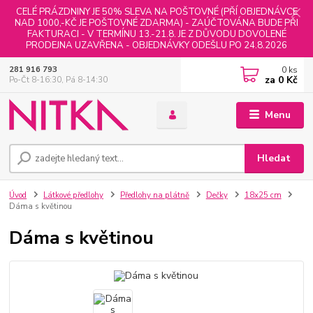
CELÉ PRÁZDNINY JE 50% SLEVA NA POŠTOVNÉ (PŘÍ OBJEDNÁVCE
NAD 1000,-KČ JE POŠTOVNÉ ZDARMA) - ZAÚČTOVÁNA BUDE PŘI
FAKTURACI - V TERMÍNU 13.-21.8. JE Z DŮVODU DOVOLENÉ
PRODEJNA UZAVŘENA - OBJEDNÁVKY ODEŠLU PO 24.8.2026
0
ks
281 916 793
za
0 Kč
Po-Čt 8-16:30, Pá 8-14:30
Menu
Hledat
Úvod
Látkové předlohy
Předlohy na plátně
Dečky
18x25 cm
Dáma s květinou
Dáma s květinou