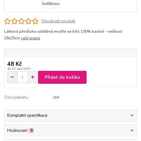
Ohodnotit produkt
Látková předloha vytištěná modře na bílé 100% bavlně - velikost
18x25cm
celý popis
48 Kč
40 Kč
bez DPH
Přidat do košíku
Číslo produktu:
L56
Kompletní specifikace
Hodnocení
0