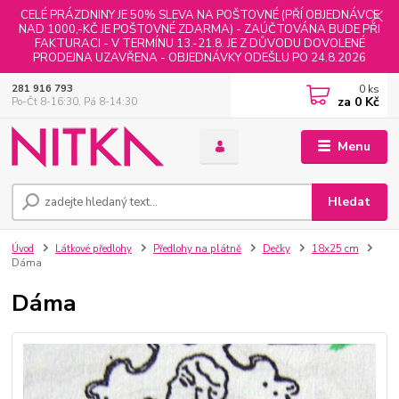
CELÉ PRÁZDNINY JE 50% SLEVA NA POŠTOVNÉ (PŘÍ OBJEDNÁVCE
NAD 1000,-KČ JE POŠTOVNÉ ZDARMA) - ZAÚČTOVÁNA BUDE PŘI
FAKTURACI - V TERMÍNU 13.-21.8. JE Z DŮVODU DOVOLENÉ
PRODEJNA UZAVŘENA - OBJEDNÁVKY ODEŠLU PO 24.8.2026
0
ks
281 916 793
za
0 Kč
Po-Čt 8-16:30, Pá 8-14:30
Menu
Hledat
Úvod
Látkové předlohy
Předlohy na plátně
Dečky
18x25 cm
Dáma
Dáma