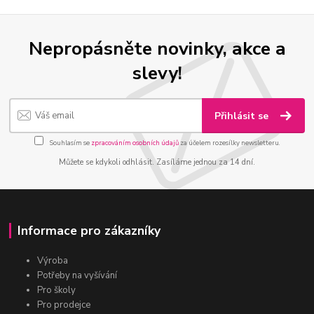
Nepropásněte novinky, akce a
slevy!
Přihlásit se
Souhlasím se
zpracováním osobních údajů
za účelem rozesílky newsletteru.
Můžete se kdykoli odhlásit. Zasíláme jednou za 14 dní.
Informace pro zákazníky
Výroba
Potřeby na vyšívání
Pro školy
Pro prodejce