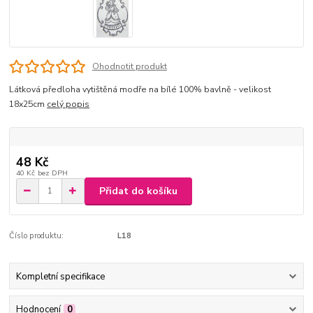
Ohodnotit produkt
Látková předloha vytištěná modře na bílé 100% bavlně - velikost
18x25cm
celý popis
48 Kč
40 Kč
bez DPH
Přidat do košíku
Číslo produktu:
L18
Kompletní specifikace
Hodnocení
0