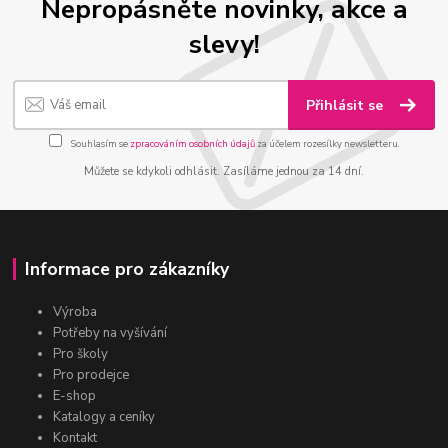
Nepropásněte novinky, akce a
slevy!
Přihlásit se
Souhlasím se
zpracováním osobních údajů
za účelem rozesílky newsletteru.
Můžete se kdykoli odhlásit. Zasíláme jednou za 14 dní.
Informace pro zákazníky
Výroba
Potřeby na vyšívání
Pro školy
Pro prodejce
E-shop
Katalogy a ceníky
Kontakt