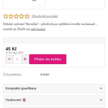
Ohodnotit produkt
Dětské vyšívání "Beruška" - předloha je vytištěná modře na kanavě -
rozměr je 25x25 cm
celý popis
45 Kč
37 Kč
bez DPH
Přidat do košíku
Číslo produktu:
B266K
Kompletní specifikace
Hodnocení
0