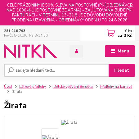
CELÉ PRÁZDNINY JE 50% SLEVA NA POŠTOVNÉ (PŘÍ OBJEDNÁVCE
NAD 1000,-KČ JE POŠTOVNÉ ZDARMA) - ZAÚČTOVÁNA BUDE PŘI
FAKTURACI - V TERMÍNU 13.-21.8. JE Z DŮVODU DOVOLENÉ
PRODEJNA UZAVŘENA - OBJEDNÁVKY ODEŠLU PO 24.8.2026
0
ks
281 916 793
za
0 Kč
Po-Čt 8-16:30, Pá 8-14:30
Menu
Hledat
Úvod
Látkové předlohy
Dětské vyšívání Beruška
Předlohy na kanavě
Žirafa
Žirafa