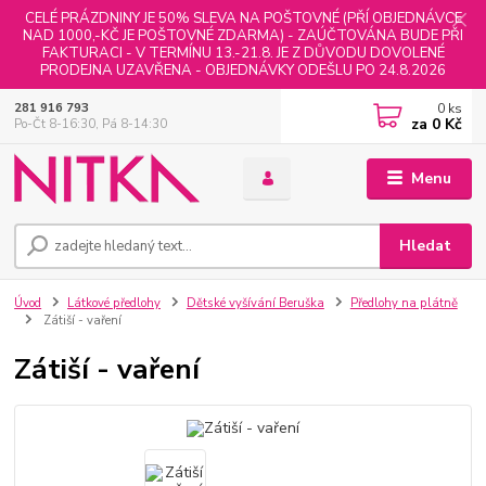
CELÉ PRÁZDNINY JE 50% SLEVA NA POŠTOVNÉ (PŘÍ OBJEDNÁVCE
NAD 1000,-KČ JE POŠTOVNÉ ZDARMA) - ZAÚČTOVÁNA BUDE PŘI
FAKTURACI - V TERMÍNU 13.-21.8. JE Z DŮVODU DOVOLENÉ
PRODEJNA UZAVŘENA - OBJEDNÁVKY ODEŠLU PO 24.8.2026
0
ks
281 916 793
za
0 Kč
Po-Čt 8-16:30, Pá 8-14:30
Menu
Hledat
Úvod
Látkové předlohy
Dětské vyšívání Beruška
Předlohy na plátně
Zátiší - vaření
Zátiší - vaření