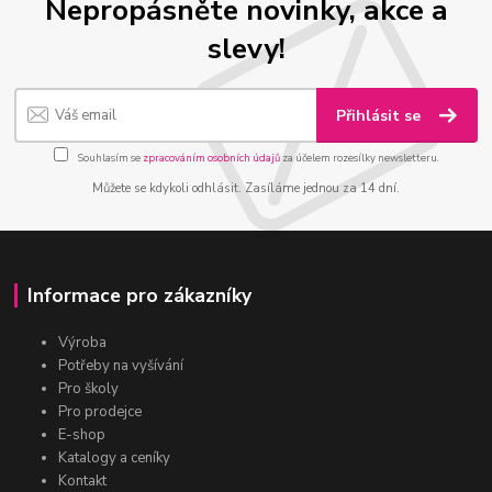
Nepropásněte novinky, akce a
slevy!
Přihlásit se
Souhlasím se
zpracováním osobních údajů
za účelem rozesílky newsletteru.
Můžete se kdykoli odhlásit. Zasíláme jednou za 14 dní.
Informace pro zákazníky
Výroba
Potřeby na vyšívání
Pro školy
Pro prodejce
E-shop
Katalogy a ceníky
Kontakt