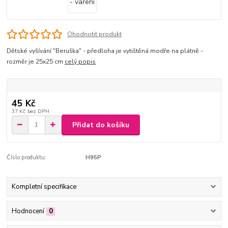
Ohodnotit produkt
Dětské vyšívání "Beruška" - předloha je vytištěná modře na plátně -
rozměr je 25x25 cm
celý popis
45 Kč
37 Kč
bez DPH
Přidat do košíku
Číslo produktu:
H95P
Kompletní specifikace
Hodnocení
0