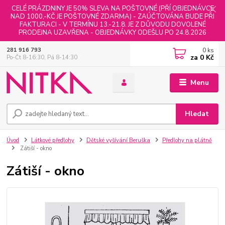
CELÉ PRÁZDNINY JE 50% SLEVA NA POŠTOVNÉ (PŘÍ OBJEDNÁVCE
NAD 1000,-KČ JE POŠTOVNÉ ZDARMA) - ZAÚČTOVÁNA BUDE PŘI
FAKTURACI - V TERMÍNU 13.-21.8. JE Z DŮVODU DOVOLENÉ
PRODEJNA UZAVŘENA - OBJEDNÁVKY ODEŠLU PO 24.8.2026
0
ks
281 916 793
za
0 Kč
Po-Čt 8-16:30, Pá 8-14:30
Menu
Hledat
Úvod
Látkové předlohy
Dětské vyšívání Beruška
Předlohy na plátně
Zátiší - okno
Zátiší - okno