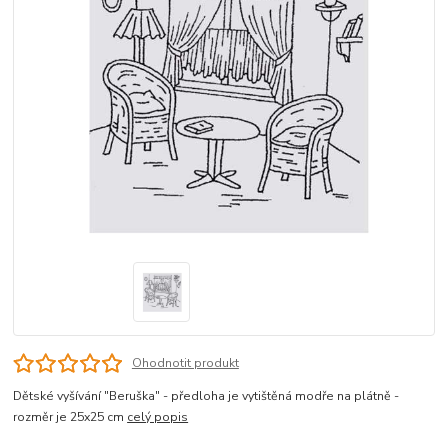
Ohodnotit produkt
Dětské vyšívání "Beruška" - předloha je vytištěná modře na plátně -
rozměr je 25x25 cm
celý popis