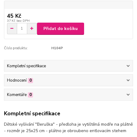
45 Kč
37 Kč
bez DPH
Přidat do košíku
Číslo produktu:
H104P
Kompletní specifikace
Hodnocení
0
Komentáře
0
Kompletní specifikace
Dětské vyšívání "Beruška" - předloha je vytištěná modře na plátně
- rozměr je 25x25 cm - plátno je obroubeno entlovacím stehem