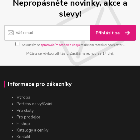
Nepropásněte novinky, akce a
slevy!
Přihlásit se
Souhlasím se
zpracováním osobních údajů
za účelem rozesílky newsletteru.
Můžete se kdykoli odhlásit. Zasíláme jednou za 14 dní.
Informace pro zákazníky
Výroba
Potřeby na vyšívání
Pro školy
Pro prodejce
E-shop
Katalogy a ceníky
Kontakt