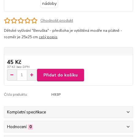
Ohodnotit produkt
Dětské vyšívání "Beruška" - předloha je vytištěná modře na plátně -
rozměr je 25x25 cm
celý popis
45 Kč
37 Kč
bez DPH
Přidat do košíku
Číslo produktu:
H93P
Kompletní specifikace
Hodnocení
0