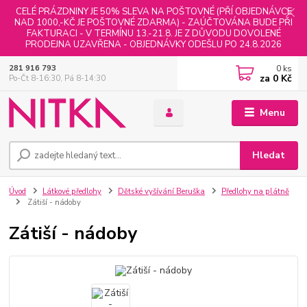
CELÉ PRÁZDNINY JE 50% SLEVA NA POŠTOVNÉ (PŘÍ OBJEDNÁVCE
NAD 1000,-KČ JE POŠTOVNÉ ZDARMA) - ZAÚČTOVÁNA BUDE PŘI
FAKTURACI - V TERMÍNU 13.-21.8. JE Z DŮVODU DOVOLENÉ
PRODEJNA UZAVŘENA - OBJEDNÁVKY ODEŠLU PO 24.8.2026
0
ks
281 916 793
za
0 Kč
Po-Čt 8-16:30, Pá 8-14:30
Menu
Hledat
Úvod
Látkové předlohy
Dětské vyšívání Beruška
Předlohy na plátně
Zátiší - nádoby
Zátiší - nádoby