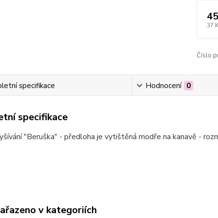
45
37 
Číslo p
etní specifikace
Hodnocení
0
tní specifikace
šívání "Beruška" - předloha je vytištěná modře na kanavě - ro
zařazeno v kategoriích