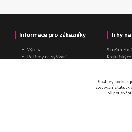
Informace pro zákazníky
Trhy na
Výroba
S našim zbo
Potřeby na vyšívání
Krajkářských
Pro školy
dvakrát do r
Pro prodejce
E-shop
Soubory cookies 
Katalogy a ceníky
sledování statisti
Kontakt
při používání