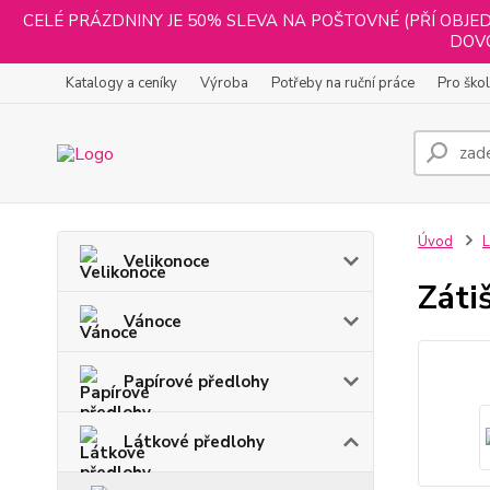
CELÉ PRÁZDNINY JE 50% SLEVA NA POŠTOVNÉ (PŘÍ OBJED
DOVO
Katalogy a ceníky
Výroba
Potřeby na ruční práce
Pro ško
Úvod
L
Velikonoce
Zátiš
Vánoce
Papírové předlohy
Látkové předlohy