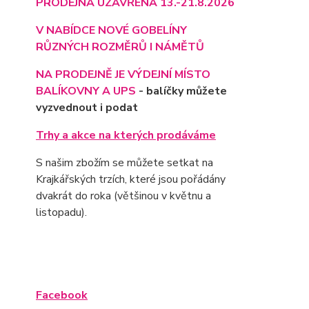
PRODEJNA UZAVŘENA 13.-21.8.2026
V NABÍDCE NOVÉ GOBELÍNY
RŮZNÝCH ROZMĚRŮ I NÁMĚTŮ
NA PRODEJNĚ JE VÝD
EJNÍ MÍSTO
BALÍKOVNY A UPS
- balíčky můžete
vyzvednout i podat
Trhy a akce na kterých prodáváme
S našim zbožím se můžete setkat na
Krajkářských trzích, které jsou pořádány
dvakrát do roka (většinou v květnu a
listopadu).
Facebook