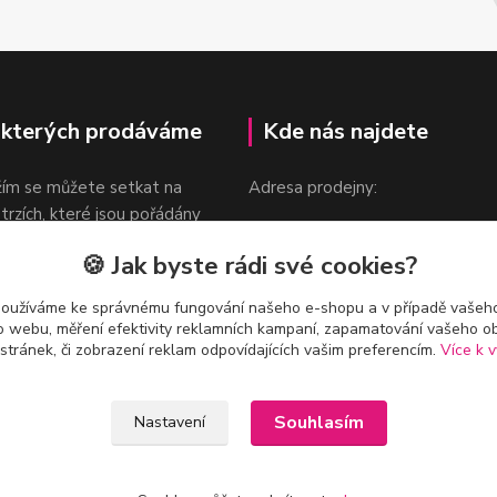
 kterých prodáváme
Kde nás najdete
žím se můžete setkat na
Adresa prodejny:
 trzích, které jsou pořádány
Praha 9, Sokolovská 276/1605
oka.
🍪 Jak byste rádi své cookies?
v blízkosti stanice Metra B -
Českomoravská
používáme ke správnému fungování našeho e-shopu a v případě vašeho
k o webu, měření efektivity reklamních kampaní, zapamatování vašeho o
 stránek, či zobrazení reklam odpovídajících vašim preferencím.
Více k v
Souhlasím
Nastavení