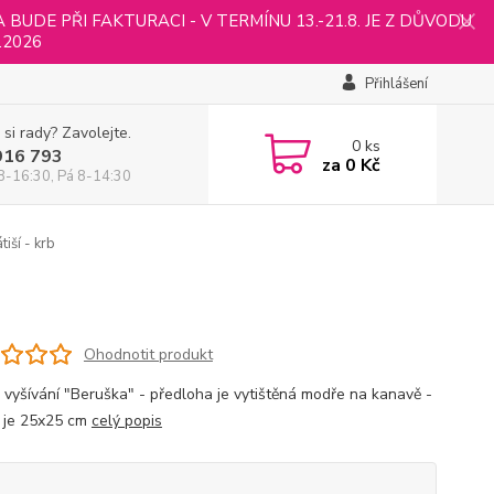
UDE PŘI FAKTURACI - V TERMÍNU 13.-21.8. JE Z DŮVODU
.2026
Přihlášení
 si rady? Zavolejte.
0
ks
916 793
za
0 Kč
8-16:30, Pá 8-14:30
tiší - krb
Ohodnotit produkt
 vyšívání "Beruška" - předloha je vytištěná modře na kanavě -
 je 25x25 cm
celý popis