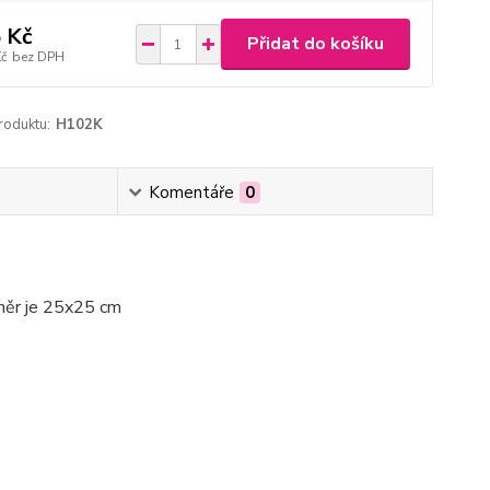
 Kč
Přidat do košíku
Kč
bez DPH
roduktu:
H102K
Komentáře
0
změr je 25x25 cm