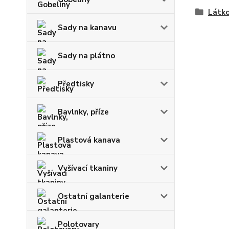
Látko
Sady na kanavu
Sady na plátno
Předtisky
Bavlnky, příze
Plastová kanava
Vyšívací tkaniny
Ostatní galanterie
Polotovary