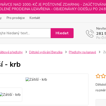
NÁVCE NAD 1000,-KČ JE POŠTOVNÉ ZDARMA) - ZAÚČTOVÁNA B
LENÉ PRODEJNA UZAVŘENA - OBJEDNÁVKY ODEŠLU PO 24.8
ly
Pro prodejce
Kontakt
Nevíte
Hledat
281 
Po-Čt 
átkové předlohy
Dětské vyšívání Beruška
Předlohy na kanavě
Zá
í - krb
Dětské
rozměr