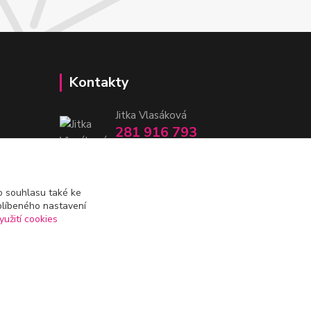
Kontakty
Jitka Vlasáková
281 916 793
Po-Čt 8-16:30, Pá 8-14:30
nitka@nitka.cz
 souhlasu také ke
blíbeného nastavení
yužití cookies