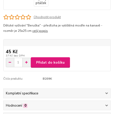
Ohodnotit produkt
Dětské vyšívání "Beruška" - předloha je vytištěná modře na kanavě -
rozměr je 25x25 cm
celý popis
45 Kč
37 Kč
bez DPH
Přidat do košíku
Číslo produktu:
B209K
Kompletní specifikace
Hodnocení
0