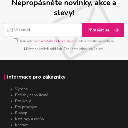
Nepropásněte novinky, akce a
slevy!
Přihlásit se
Souhlasím se
zpracováním osobních údajů
za účelem rozesílky newsletteru.
Můžete se kdykoli odhlásit. Zasíláme jednou za 14 dní.
Informace pro zákazníky
Výroba
Potřeby na vyšívání
Pro školy
Pro prodejce
E-shop
Katalogy a ceníky
Kontakt