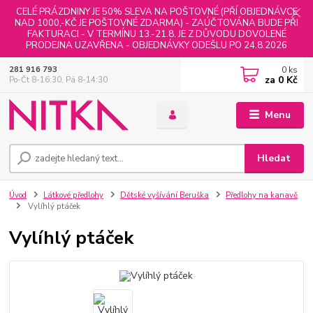
CELÉ PRÁZDNINY JE 50% SLEVA NA POŠTOVNÉ (PŘÍ OBJEDNÁVCE
NAD 1000,-KČ JE POŠTOVNÉ ZDARMA) - ZAÚČTOVÁNA BUDE PŘI
FAKTURACI - V TERMÍNU 13.-21.8. JE Z DŮVODU DOVOLENÉ
PRODEJNA UZAVŘENA - OBJEDNÁVKY ODEŠLU PO 24.8.2026
0
ks
281 916 793
za
0 Kč
Po-Čt 8-16:30, Pá 8-14:30
Menu
Hledat
Úvod
Látkové předlohy
Dětské vyšívání Beruška
Předlohy na kanavě
Vylíhlý ptáček
Vylíhlý ptáček