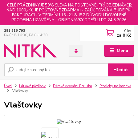
CELÉ PRÁZDNINY JE 50% SLEVA NA POŠTOVNÉ (PŘÍ OBJEDNÁVCE
NAD 1000,-KČ JE POŠTOVNÉ ZDARMA) - ZAÚČTOVÁNA BUDE PŘI
FAKTURACI - V TERMÍNU 13.-21.8. JE Z DŮVODU DOVOLENÉ
PRODEJNA UZAVŘENA - OBJEDNÁVKY ODEŠLU PO 24.8.2026
0
ks
281 916 793
za
0 Kč
Po-Čt 8-16:30, Pá 8-14:30
Menu
Hledat
Úvod
Látkové předlohy
Dětské vyšívání Beruška
Předlohy na kanavě
Vlašťovky
Vlašťovky