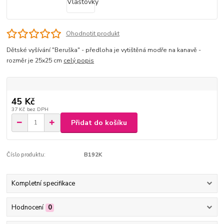
Ohodnotit produkt
Dětské vyšívání "Beruška" - předloha je vytištěná modře na kanavě -
rozměr je 25x25 cm
celý popis
45 Kč
37 Kč
bez DPH
Přidat do košíku
Číslo produktu:
B192K
Kompletní specifikace
Hodnocení
0