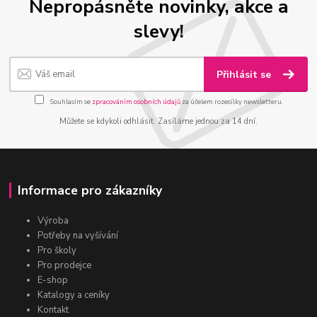
Nepropásněte novinky, akce a
slevy!
Přihlásit se
Souhlasím se
zpracováním osobních údajů
za účelem rozesílky newsletteru.
Můžete se kdykoli odhlásit. Zasíláme jednou za 14 dní.
Informace pro zákazníky
Výroba
Potřeby na vyšívání
Pro školy
Pro prodejce
E-shop
Katalogy a ceníky
Kontakt