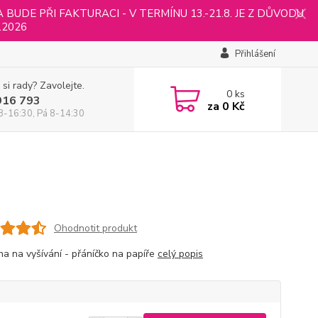
UDE PŘI FAKTURACI - V TERMÍNU 13.-21.8. JE Z DŮVODU
.2026
Přihlášení
 si rady? Zavolejte.
0
ks
916 793
za
0 Kč
8-16:30, Pá 8-14:30
Ohodnotit produkt
ha na vyšívání - přáníčko na papíře
celý popis