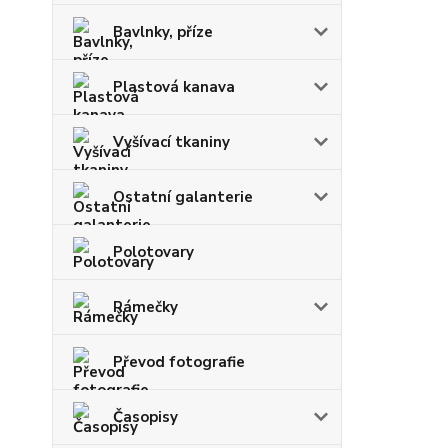
Bavlnky, příze
Plastová kanava
Vyšívací tkaniny
Ostatní galanterie
Polotovary
Rámečky
Převod fotografie
Časopisy