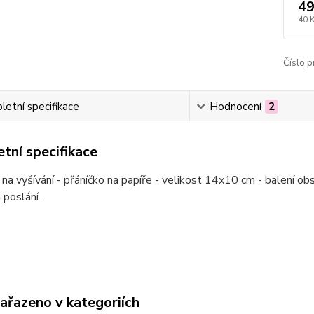
49
40 
Číslo p
etní specifikace
Hodnocení
2
tní specifikace
na vyšívání - přáníčko na papíře - velikost 14x10 cm - balení ob
 poslání.
zařazeno v kategoriích