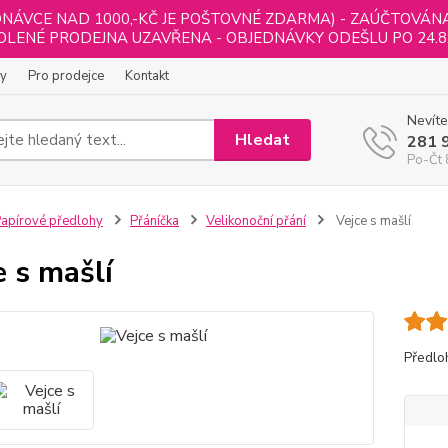
NÁVCE NAD 1000,-KČ JE POŠTOVNÉ ZDARMA) - ZAÚČTOVÁNA B
LENÉ PRODEJNA UZAVŘENA - OBJEDNÁVKY ODEŠLU PO 24.8
ly
Pro prodejce
Kontakt
Nevíte
Hledat
281 
Po-Čt 
apírové předlohy
Přáníčka
Velikonoční přání
Vejce s mašlí
e s mašlí
Předlo