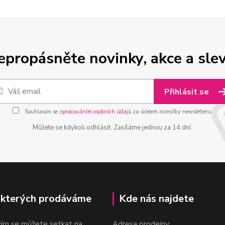
epropásněte novinky, akce a slev
Přihlásit se
Souhlasím se
zpracováním osobních údajů
za účelem rozesílky newsletteru.
Můžete se kdykoli odhlásit. Zasíláme jednou za 14 dní.
 kterých prodáváme
Kde nás najdete
žím se můžete setkat na
Adresa prodejny: