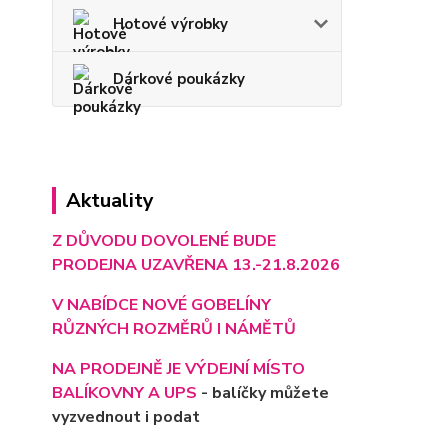
Hotové výrobky
Dárkové poukázky
Aktuality
Z DŮVODU DOVOLENÉ BUDE
PRODEJNA UZAVŘENA 13.-21.8.2026
V NABÍDCE NOVÉ GOBELÍNY
RŮZNÝCH ROZMĚRŮ I NÁMĚTŮ
NA PRODEJNĚ JE VÝD
EJNÍ MÍSTO
BALÍKOVNY A UPS
- balíčky můžete
vyzvednout i podat