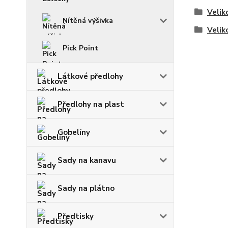
Velik
Nítěná výšivka
Velik
Pick Point
Látkové předlohy
Předlohy na plast
Gobelíny
Sady na kanavu
Sady na plátno
Předtisky