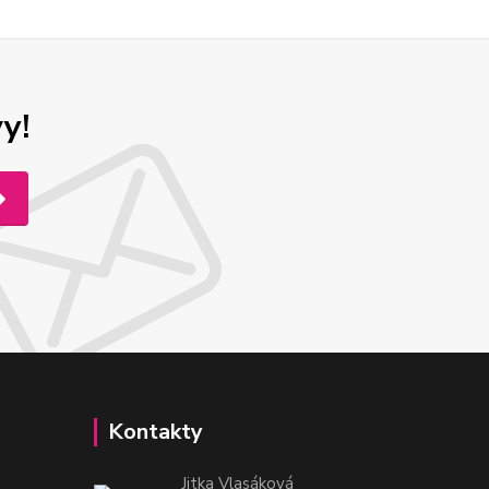
y!
Kontakty
Jitka Vlasáková