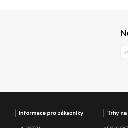
N
Informace pro zákazníky
Trhy na
Výroba
S našim zbo