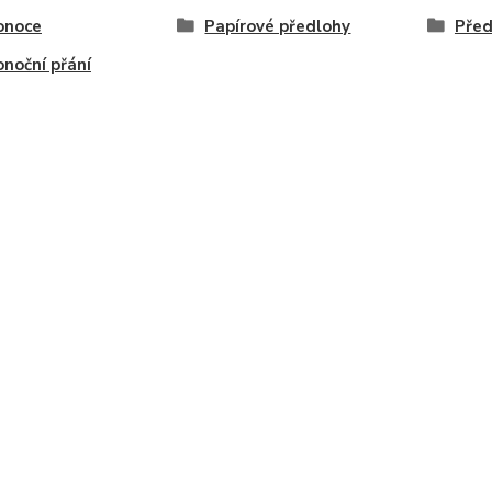
onoce
Papírové předlohy
Před
onoční přání