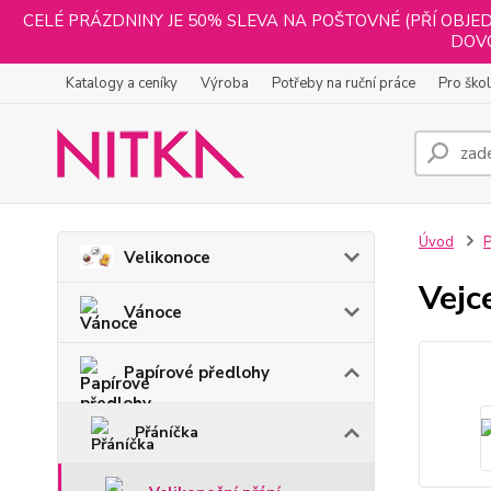
CELÉ PRÁZDNINY JE 50% SLEVA NA POŠTOVNÉ (PŘÍ OBJED
DOVO
Katalogy a ceníky
Výroba
Potřeby na ruční práce
Pro ško
Úvod
P
Velikonoce
Vejc
Vánoce
Papírové předlohy
Přáníčka