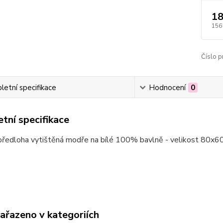
18
156
Číslo p
etní specifikace
Hodnocení
0
tní specifikace
předloha vytištěná modře na bílé 100% bavlně - velikost 80x
zařazeno v kategoriích