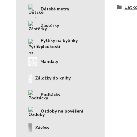
Látko
Dětské metry
Zástěrky
Pytlíky na bylinky,
sladkosti
Mandaly
Záložky do knihy
Podtácky
Ozdoby na pověšení
Závěsy