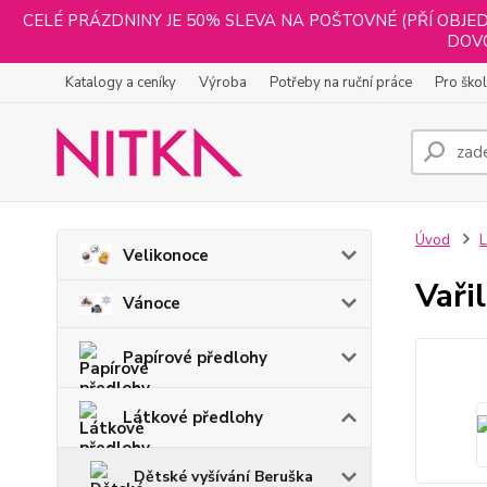
CELÉ PRÁZDNINY JE 50% SLEVA NA POŠTOVNÉ (PŘÍ OBJED
DOVO
Katalogy a ceníky
Výroba
Potřeby na ruční práce
Pro ško
Úvod
L
Velikonoce
Vařil
Vánoce
Papírové předlohy
Látkové předlohy
Dětské vyšívání Beruška