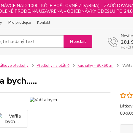
NÁVCE NAD 1000,-KČ JE POŠTOVNÉ ZDARMA) - ZAÚČTOVÁNA B
LENÉ PRODEJNA UZAVŘENA - OBJEDNÁVKY ODEŠLU PO 24.8
ly
Pro prodejce
Kontakt
Nevíte
Hledat
281 
Po-Čt 
átkové předlohy
Předlohy na plátně
Kuchařky - 80x60cm
Vařila 
a bych.....
Látkov
80x60