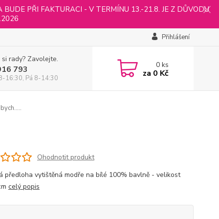
UDE PŘI FAKTURACI - V TERMÍNU 13.-21.8. JE Z DŮVODU
.2026
Přihlášení
 si rady? Zavolejte.
0
ks
916 793
za
0 Kč
8-16:30, Pá 8-14:30
bych.....
Ohodnotit produkt
á předloha vytištěná modře na bílé 100% bavlně - velikost
cm
celý popis