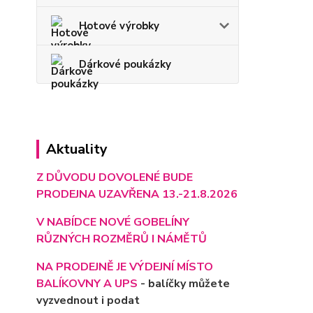
Hotové výrobky
Dárkové poukázky
Aktuality
Z DŮVODU DOVOLENÉ BUDE
PRODEJNA UZAVŘENA 13.-21.8.2026
V NABÍDCE NOVÉ GOBELÍNY
RŮZNÝCH ROZMĚRŮ I NÁMĚTŮ
NA PRODEJNĚ JE VÝD
EJNÍ MÍSTO
BALÍKOVNY A UPS
- balíčky můžete
vyzvednout i podat