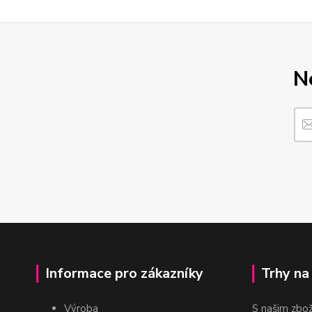
N
Informace pro zákazníky
Trhy na
Výroba
S našim zbo