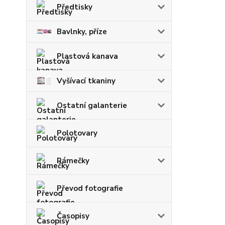
Předtisky
Bavlnky, příze
Plastová kanava
Vyšívací tkaniny
Ostatní galanterie
Polotovary
Rámečky
Převod fotografie
Časopisy