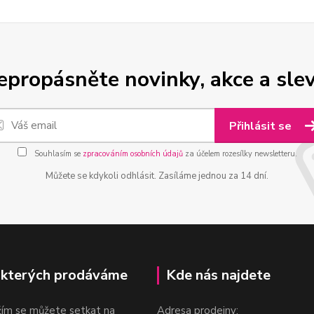
epropásněte novinky, akce a slev
Přihlásit se
Souhlasím se
zpracováním osobních údajů
za účelem rozesílky newsletteru.
Můžete se kdykoli odhlásit. Zasíláme jednou za 14 dní.
 kterých prodáváme
Kde nás najdete
žím se můžete setkat na
Adresa prodejny: